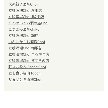
大衆餃子酒場Choi
立喰酒場Choi 澄川店
立喰酒場Choi 北2条店
くんせいとお酒の店Choi
こつまみ酒場chiko
立喰酒場Choi 36店
いぶしかもし酒場Choi
立喰酒場Choi南郷店
立喰酒場Choi まるやま店
立喰酒場Choi すすきの店
町立ち飲み Stand Choi
立ち食い焼肉Tocchi
ザ★ザンギ酒場Choi