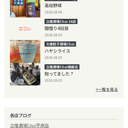
高校野球
2026.08.06
立喰酒場Choi 36店
間借り4日目
2026.08.05
大衆餃子酒場Choi
ハヤシライス
2026.08.05
立喰酒場Choi南郷店
知ってました？
2026.08.05
>一覧を見る
各店ブログ
立喰酒場Choi平岸店