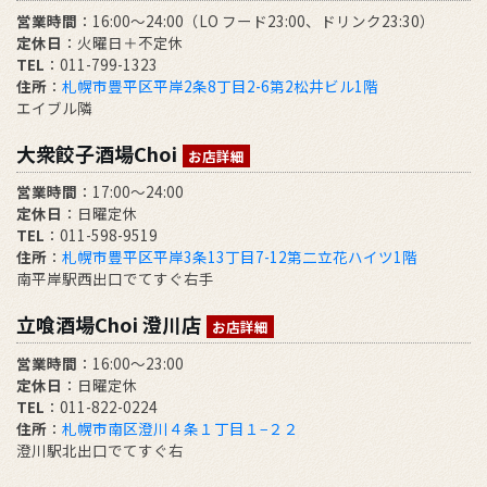
営業時間
：16:00～24:00（LO フード23:00、ドリンク23:30）
定休日
：火曜日＋不定休
TEL
：011-799-1323
住所
：
札幌市豊平区平岸2条8丁目2-6第2松井ビル1階
エイブル隣
大衆餃子酒場Choi
お店詳細
営業時間
：17:00～24:00
定休日
：日曜定休
TEL
：011-598-9519
住所
：
札幌市豊平区平岸3条13丁目7-12第二立花ハイツ1階
南平岸駅西出口でてすぐ右手
立喰酒場Choi 澄川店
お店詳細
営業時間
：16:00～23:00
定休日
：日曜定休
TEL
：011-822-0224
住所
：
札幌市南区澄川４条１丁目１−２２
澄川駅北出口でてすぐ右