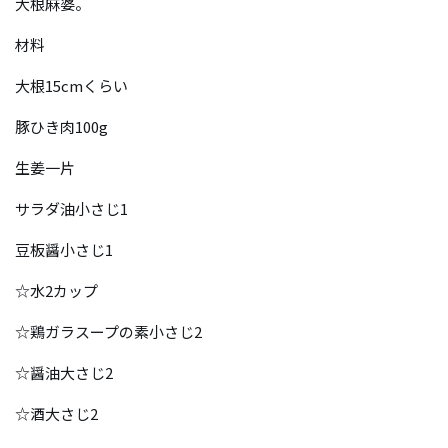
大根麻婆。
材料
大根15cmくらい
豚ひき肉100g
生姜一片
サラダ油小さじ1
豆板醤小さじ1
☆水2カップ
☆鶏ガラスープの素小さじ2
☆醤油大さじ2
☆酒大さじ2