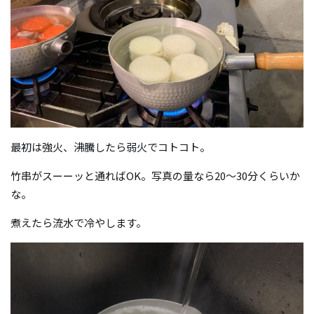
最初は強火、沸騰したら弱火でコトコト。
竹串がスーーッと通ればOK。写真の量なら20〜30分くらいか
な。
煮えたら流水で冷やします。