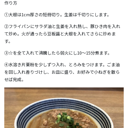
作り方
①大根は1cm厚さの短冊切り。生姜は千切りにします。
②フライパンにサラダ油と生姜を入れ熱し、豚ひき肉を入れ
て炒め。火が通ったら豆板醤と大根を入れてさらに炒めま
す。
③☆を全て入れて沸騰したら弱火にし10〜15分煮ます。
④水溶き片栗粉を少しずつ入れ、とろみをつけます。ごま油
を回し入れ香りづけし、お皿に盛り、お好みで小ねぎを散ら
せば完成。