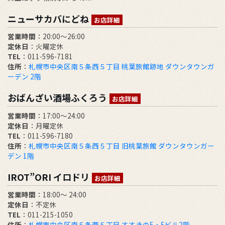
ニューサカバにどね
お店詳細
営業時間
：20:00～26:00
定休日
：火曜定休
TEL
：011-596-7181
住所
：
札幌市中央区南５条西５丁目 桃葉旅館跡地 ダウンタウンガ
ーデン 2階
おばんざい酒場ふくろう
お店詳細
営業時間
：17:00～24:00
定休日
：月曜定休
TEL
：011-596-7180
住所
：
札幌市中央区南５条西５丁目 旧桃葉旅館 ダウンタウンガー
デン 1階
IROT”ORI イロドリ
お店詳細
営業時間
：18:00～ 24:00
定休日
：不定休
TEL
：011-215-1050
住所
：
札幌市中央区南５条西５丁目 すすきの5・5ビル2階