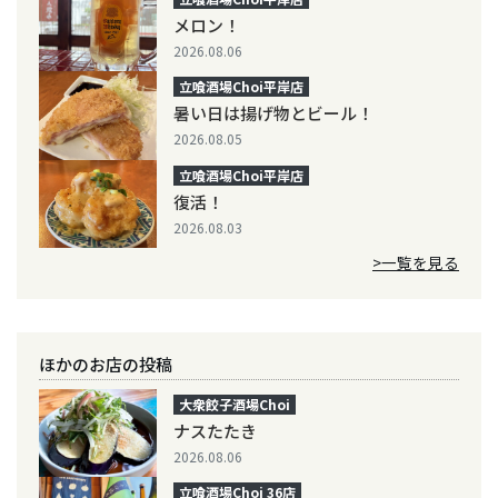
メロン！
2026.08.06
立喰酒場Choi平岸店
暑い日は揚げ物とビール！
2026.08.05
立喰酒場Choi平岸店
復活！
2026.08.03
>一覧を見る
ほかのお店の投稿
大衆餃子酒場Choi
ナスたたき
2026.08.06
立喰酒場Choi 36店