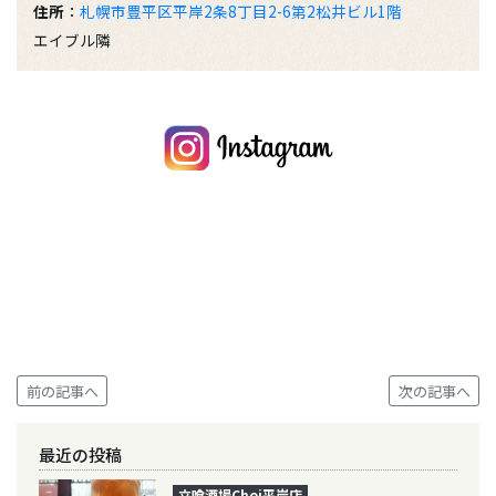
住所
：
札幌市豊平区平岸2条8丁目2-6第2松井ビル1階
エイブル隣
前の記事へ
次の記事へ
最近の投稿
立喰酒場Choi平岸店