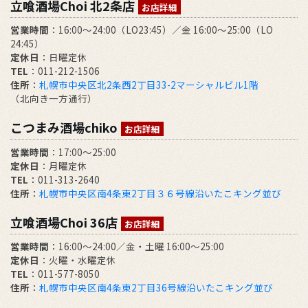
立喰酒場Choi 北2条店
お店詳細
営業時間
：16:00～24:00（LO23:45）／金 16:00～25:00（LO
24:45）
定休日
：日曜定休
TEL
：011-212-1506
住所
：
札幌市中央区北2条西2丁目33-2マーシャルビル1階
（北向き一方通行）
こつまみ酒場chiko
お店詳細
営業時間
：17:00～25:00
定休日
：月曜定休
TEL
：011-313-2640
住所
：
札幌市中央区南4条東2丁目３６号線沿いたこキング並び
立喰酒場Choi 36店
お店詳細
営業時間
：16:00～24:00／金・土曜 16:00～25:00
定休日
：火曜・水曜定休
TEL
：011-577-8050
住所
：
札幌市中央区南4条東2丁目36号線沿いたこキング並び