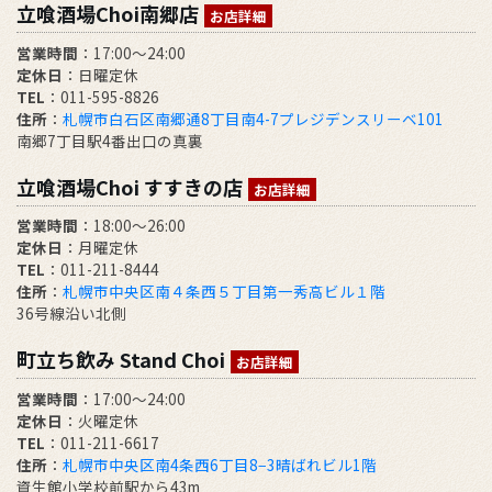
立喰酒場Choi南郷店
お店詳細
営業時間
：17:00～24:00
定休日
：日曜定休
TEL
：011-595-8826
住所
：
札幌市白石区南郷通8丁目南4-7プレジデンスリーベ101
南郷7丁目駅4番出口の真裏
立喰酒場Choi すすきの店
お店詳細
営業時間
：18:00～26:00
定休日
：月曜定休
TEL
：011-211-8444
住所
：
札幌市中央区南４条西５丁目第一秀高ビル１階
36号線沿い北側
町立ち飲み Stand Choi
お店詳細
営業時間
：17:00〜24:00
定休日
：火曜定休
TEL
：011-211-6617
住所
：
札幌市中央区南4条西6丁目8−3晴ばれビル1階
資生館小学校前駅から43m