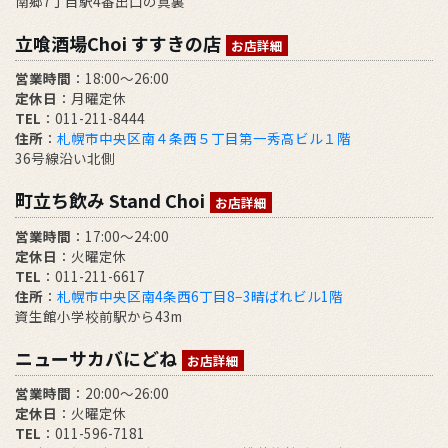
南郷7丁目駅4番出口の真裏
立喰酒場Choi すすきの店
お店詳細
営業時間
：18:00～26:00
定休日
：月曜定休
TEL
：011-211-8444
住所
：
札幌市中央区南４条西５丁目第一秀高ビル１階
36号線沿い北側
町立ち飲み Stand Choi
お店詳細
営業時間
：17:00〜24:00
定休日
：火曜定休
TEL
：011-211-6617
住所
：
札幌市中央区南4条西6丁目8−3晴ばれビル1階
資生館小学校前駅から43m
ニューサカバにどね
お店詳細
営業時間
：20:00～26:00
定休日
：火曜定休
TEL
：011-596-7181