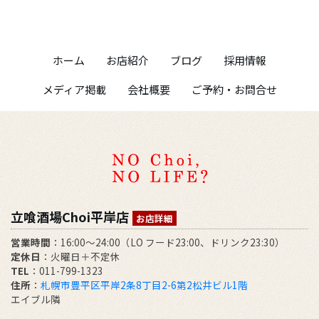
ホーム
お店紹介
ブログ
採用情報
メディア掲載
会社概要
ご予約・お問合せ
立喰酒場Choi平岸店
お店詳細
営業時間
：16:00～24:00（LO フード23:00、ドリンク23:30）
定休日
：火曜日＋不定休
TEL
：011-799-1323
住所
：
札幌市豊平区平岸2条8丁目2-6第2松井ビル1階
エイブル隣