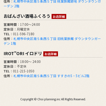
住所
：
札幌市中央区南５条西５丁目 桃葉旅館跡地 ダウンタウンガ
ーデン 2階
おばんざい酒場ふくろう
お店詳細
営業時間
：17:00～24:00
定休日
：月曜定休
TEL
：011-596-7180
住所
：
札幌市中央区南５条西５丁目 旧桃葉旅館 ダウンタウンガー
デン 1階
IROT”ORI イロドリ
お店詳細
営業時間
：18:00～ 24:00
定休日
：不定休
TEL
：011-215-1050
住所
：
札幌市中央区南５条西５丁目 すすきの5・5ビル2階
Copyright © Choi planning.inc All Rights Reserved.