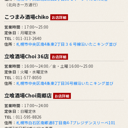
（北向き一方通行）
こつまみ酒場chiko
お店詳細
営業時間
：17:00～25:00
定休日
：月曜定休
TEL
：011-313-2640
住所
：
札幌市中央区南4条東2丁目３６号線沿いたこキング並び
立喰酒場Choi 36店
お店詳細
営業時間
：16:00～24:00／金・土曜 16:00～25:00
定休日
：火曜・水曜定休
TEL
：011-577-8050
住所
：
札幌市中央区南4条東2丁目36号線沿いたこキング並び
立喰酒場Choi南郷店
お店詳細
営業時間
：17:00～24:00
定休日
：日曜定休
TEL
：011-595-8826
住所
：
札幌市白石区南郷通8丁目南4-7プレジデンスリーベ101