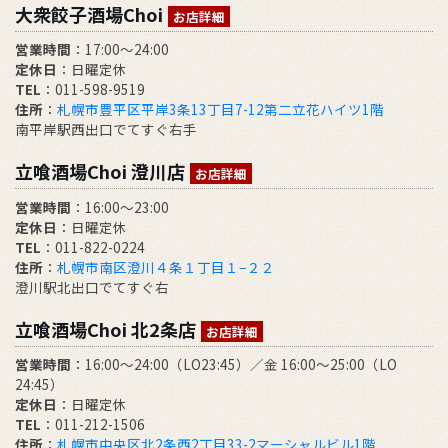
大衆餃子酒場Choi
お店詳細
営業時間
：17:00～24:00
定休日
：日曜定休
TEL
：011-598-9519
住所
：
札幌市豊平区平岸3条13丁目7-12第二立花ハイツ1階
南平岸駅西出口でてすぐ右手
立喰酒場Choi 澄川店
お店詳細
営業時間
：16:00～23:00
定休日
：日曜定休
TEL
：011-822-0224
住所
：
札幌市南区澄川４条１丁目１−２２
澄川駅北出口でてすぐ右
立喰酒場Choi 北2条店
お店詳細
営業時間
：16:00～24:00（LO23:45）／金 16:00～25:00（LO
24:45）
定休日
：日曜定休
TEL
：011-212-1506
住所
：
札幌市中央区北2条西2丁目33-2マーシャルビル1階