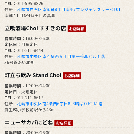
TEL
：011-595-8826
住所
：
札幌市白石区南郷通8丁目南4-7プレジデンスリーベ101
南郷7丁目駅4番出口の真裏
立喰酒場Choi すすきの店
お店詳細
営業時間
：18:00～26:00
定休日
：月曜定休
TEL
：011-211-8444
住所
：
札幌市中央区南４条西５丁目第一秀高ビル１階
36号線沿い北側
町立ち飲み Stand Choi
お店詳細
営業時間
：17:00〜24:00
定休日
：火曜定休
TEL
：011-211-6617
住所
：
札幌市中央区南4条西6丁目8−3晴ばれビル1階
資生館小学校前駅から43m
ニューサカバにどね
お店詳細
営業時間
：20:00～26:00