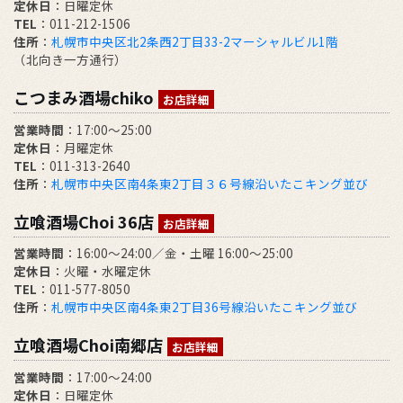
定休日
：日曜定休
TEL
：011-212-1506
住所
：
札幌市中央区北2条西2丁目33-2マーシャルビル1階
（北向き一方通行）
こつまみ酒場chiko
お店詳細
営業時間
：17:00～25:00
定休日
：月曜定休
TEL
：011-313-2640
住所
：
札幌市中央区南4条東2丁目３６号線沿いたこキング並び
立喰酒場Choi 36店
お店詳細
営業時間
：16:00～24:00／金・土曜 16:00～25:00
定休日
：火曜・水曜定休
TEL
：011-577-8050
住所
：
札幌市中央区南4条東2丁目36号線沿いたこキング並び
立喰酒場Choi南郷店
お店詳細
営業時間
：17:00～24:00
定休日
：日曜定休