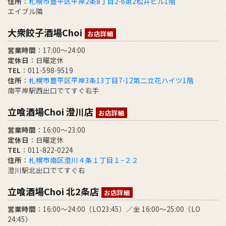
住所
：
札幌市豊平区平岸2条8丁目2-6第2松井ビル1階
エイブル隣
大衆餃子酒場Choi
お店詳細
営業時間
：17:00～24:00
定休日
：日曜定休
TEL
：011-598-9519
住所
：
札幌市豊平区平岸3条13丁目7-12第二立花ハイツ1階
南平岸駅西出口でてすぐ右手
立喰酒場Choi 澄川店
お店詳細
営業時間
：16:00～23:00
定休日
：日曜定休
TEL
：011-822-0224
住所
：
札幌市南区澄川４条１丁目１−２２
澄川駅北出口でてすぐ右
立喰酒場Choi 北2条店
お店詳細
営業時間
：16:00～24:00（LO23:45）／金 16:00～25:00（LO
24:45）