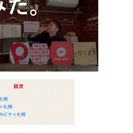
目次
札幌
×札幌
みピザ×札幌