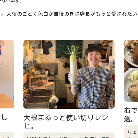
ゃないはず。
」。大根のごとく色白が自慢のきさ店長がもっと愛されたい
おで
まし
大根まるっと使い切りレシ
選
ピ。
ちょ