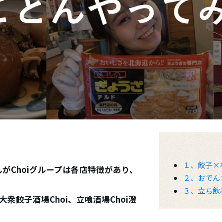
１、餃子×
んがChoiグループは各店特徴があり、
２、おでん
３、立ち飲
大衆餃子酒場Choi、立喰酒場Choi澄