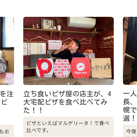
一
ルを注
立ち食いピザ屋の店主が、4
長
缶ビ
大宅配ピザを食べ比べてみ
幌で
た！！
選
ピザといえばマルゲリータ！で食べ
比べです。
今夜
もお