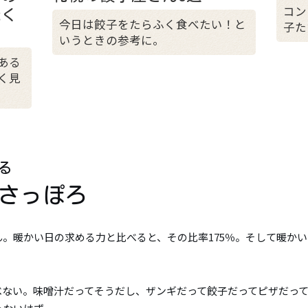
コン
焼く
今日は餃子をたらふく食べたい！と
子た
いうときの参考に。
ある
く見
る
 さっぽろ
。暖かい日の求める力と比べると、その比率175％。そして暖かい
。
べない。味噌汁だってそうだし、ザンギだって餃子だってピザだっ