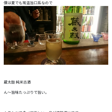
僕は夏でも常温旨口系なので
蔵太鼓 純米古酒
ん～旨味たっぷりで旨い。