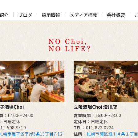
紹介
ブログ
採用情報
メディア掲載
会社概要
子酒場Choi
立喰酒場Choi 澄川店
間
：17:00～24:00
営業時間
：16:00～23:00
：日曜定休
定休日
：日曜定休
11-598-9519
TEL
：011-822-0224
札幌市豊平区平岸3条13丁目7-12
住所
：
札幌市南区澄川４条１丁目