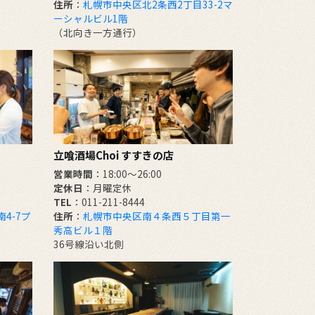
住所
：
札幌市中央区北2条西2丁目33-2マ
ーシャルビル1階
（北向き一方通行）
立喰酒場Choi すすきの店
営業時間
：18:00～26:00
定休日
：月曜定休
TEL
：011-211-8444
4-7プ
住所
：
札幌市中央区南４条西５丁目第一
秀高ビル１階
36号線沿い北側