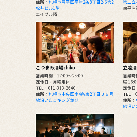
住所
：
札幌市豊平区平岸2条8丁目2-6第2
第二立
松井ビル1階
南平岸
エイブル隣
こつまみ酒場chiko
立喰酒場
営業時間
：17:00～25:00
営業時
定休日
：月曜定休
曜 16:
TEL
：011-313-2640
定休日
住所
：
札幌市中央区南4条東2丁目３６号
TEL
：0
線沿いたこキング並び
住所
：
線沿い