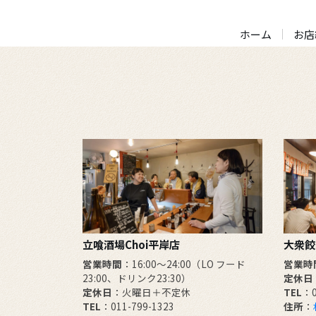
ホーム
お店
立喰酒場Choi平岸店
大衆餃
営業時間
：16:00～24:00（LO フード
営業時
23:00、ドリンク23:30）
定休日
定休日
：火曜日＋不定休
TEL
：0
TEL
：011-799-1323
住所
：