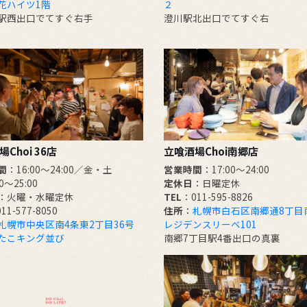
花ハイツ1階
２
駅西出口でてすぐ右手
澄川駅北出口でてすぐ右
Choi 36店
立喰酒場Choi南郷店
間
：16:00～24:00／金・土
営業時間
：17:00～24:00
00～25:00
定休日
：日曜定休
：火曜・水曜定休
TEL
：011-595-8826
11-577-8050
住所
：
札幌市白石区南郷通8丁目南
札幌市中央区南4条東2丁目36号
レジデンスリーベ101
たこキング並び
南郷7丁目駅4番出口の真裏