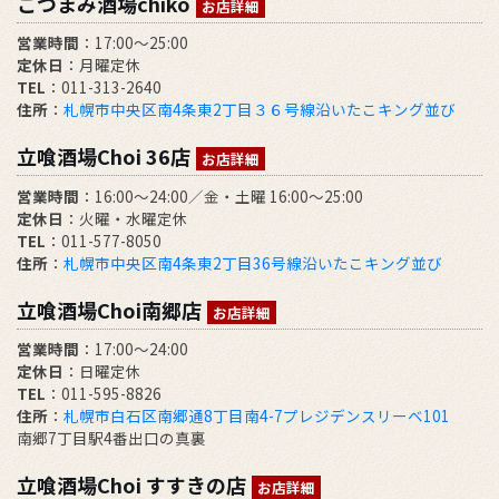
こつまみ酒場chiko
お店詳細
営業時間
：17:00～25:00
定休日
：月曜定休
TEL
：011-313-2640
住所
：
札幌市中央区南4条東2丁目３６号線沿いたこキング並び
立喰酒場Choi 36店
お店詳細
営業時間
：16:00～24:00／金・土曜 16:00～25:00
定休日
：火曜・水曜定休
TEL
：011-577-8050
住所
：
札幌市中央区南4条東2丁目36号線沿いたこキング並び
立喰酒場Choi南郷店
お店詳細
営業時間
：17:00～24:00
定休日
：日曜定休
TEL
：011-595-8826
住所
：
札幌市白石区南郷通8丁目南4-7プレジデンスリーベ101
南郷7丁目駅4番出口の真裏
立喰酒場Choi すすきの店
お店詳細