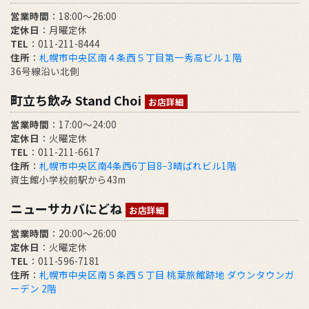
営業時間
：18:00～26:00
定休日
：月曜定休
TEL
：011-211-8444
住所
：
札幌市中央区南４条西５丁目第一秀高ビル１階
36号線沿い北側
町立ち飲み Stand Choi
お店詳細
営業時間
：17:00〜24:00
定休日
：火曜定休
TEL
：011-211-6617
住所
：
札幌市中央区南4条西6丁目8−3晴ばれビル1階
資生館小学校前駅から43m
ニューサカバにどね
お店詳細
営業時間
：20:00～26:00
定休日
：火曜定休
TEL
：011-596-7181
住所
：
札幌市中央区南５条西５丁目 桃葉旅館跡地 ダウンタウンガ
ーデン 2階