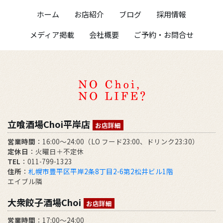
ホーム
お店紹介
ブログ
採用情報
メディア掲載
会社概要
ご予約・お問合せ
立喰酒場Choi平岸店
お店詳細
営業時間
：16:00～24:00（LO フード23:00、ドリンク23:30）
定休日
：火曜日＋不定休
TEL
：011-799-1323
住所
：
札幌市豊平区平岸2条8丁目2-6第2松井ビル1階
エイブル隣
大衆餃子酒場Choi
お店詳細
営業時間
：17:00～24:00