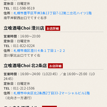
定休日
：日曜定休
TEL
：011-598-9519
住所
：
札幌市豊平区平岸3条13丁目7-12第二立花ハイツ1階
南平岸駅西出口でてすぐ右手
立喰酒場Choi 澄川店
お店詳細
営業時間
：16:00～23:00
定休日
：日曜定休
TEL
：011-822-0224
住所
：
札幌市南区澄川４条１丁目１−２２
澄川駅北出口でてすぐ右
立喰酒場Choi 北2条店
お店詳細
営業時間
：16:00～24:00（LO23:45）／金 16:00～25:00（LO
24:45）
定休日
：日曜定休
TEL
：011-212-1506
住所
：
札幌市中央区北2条西2丁目33-2マーシャルビル1階
（北向き一方通行）