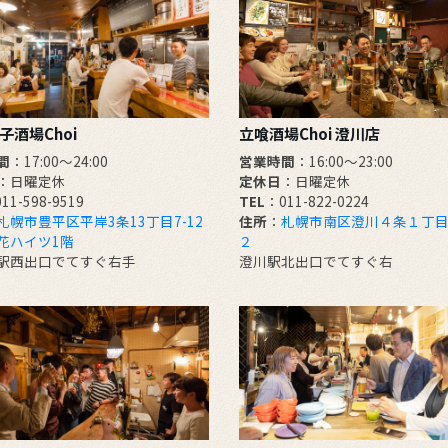
子酒場Choi
立喰酒場Choi 澄川店
間
：17:00～24:00
営業時間
：16:00～23:00
：日曜定休
定休日
：日曜定休
11-598-9519
TEL
：011-822-0224
札幌市豊平区平岸3条13丁目7-12
住所
：
札幌市南区澄川４条１丁目
花ハイツ1階
２
駅西出口でてすぐ右手
澄川駅北出口でてすぐ右