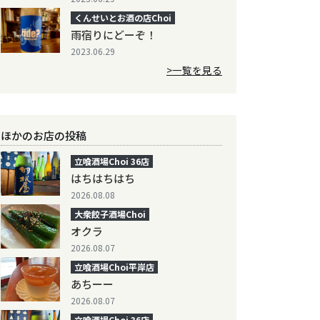
くんせいとお酒の店Choi
雨宿りにどーぞ！
2023.06.29
>一覧を見る
ほかのお店の投稿
立喰酒場Choi 36店
はちはちはち
2026.08.08
大衆餃子酒場Choi
オクラ
2026.08.07
立喰酒場Choi平岸店
あちーー
2026.08.07
立喰酒場Choi 36店