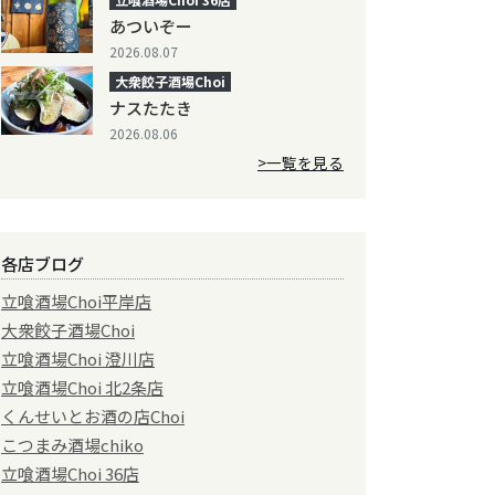
あついぞー
2026.08.07
大衆餃子酒場Choi
ナスたたき
2026.08.06
>一覧を見る
各店ブログ
立喰酒場Choi平岸店
大衆餃子酒場Choi
立喰酒場Choi 澄川店
立喰酒場Choi 北2条店
くんせいとお酒の店Choi
こつまみ酒場chiko
立喰酒場Choi 36店