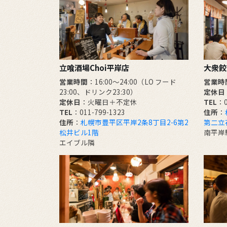
立喰酒場Choi平岸店
大衆餃
営業時間
：16:00～24:00（LO フード
営業時
23:00、ドリンク23:30）
定休日
定休日
：火曜日＋不定休
TEL
：0
TEL
：011-799-1323
住所
：
住所
：
札幌市豊平区平岸2条8丁目2-6第2
第二立
松井ビル1階
南平岸
エイブル隣