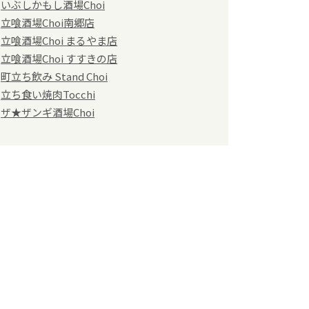
いぶしかもし酒場Choi
立喰酒場Choi南郷店
立喰酒場Choi まるやま店
立喰酒場Choi すすきの店
町立ち飲み Stand Choi
立ち食い焼肉Tocchi
ザ★ザンギ酒場Choi