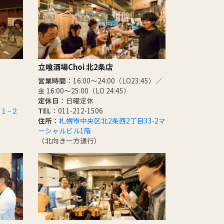
立喰酒場Choi 北2条店
営業時間
：16:00～24:00（LO23:45）／
金 16:00～25:00（LO 24:45）
定休日
：日曜定休
１−２
TEL
：011-212-1506
住所
：
札幌市中央区北2条西2丁目33-2マ
ーシャルビル1階
（北向き一方通行）