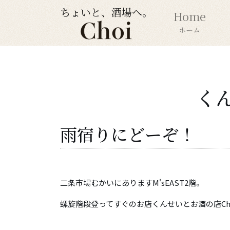
ちょいと、酒場へ。
Home
ホーム
く
雨宿りにどーぞ！
二条市場むかいにありますM'sEAST2階。
螺旋階段登ってすぐのお店くんせいとお酒の店Ch