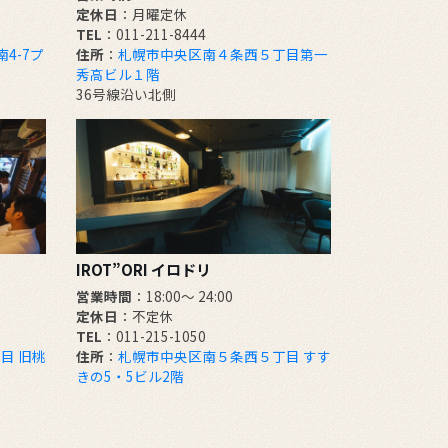
定休日
：月曜定休
TEL
：011-211-8444
4-7プ
住所
：
札幌市中央区南４条西５丁目第一
秀高ビル１階
36号線沿い北側
IROT”ORI イロドリ
営業時間
：18:00～ 24:00
定休日
：不定休
TEL
：011-215-1050
目 旧桃
住所
：
札幌市中央区南５条西５丁目 すす
階
きの5・5ビル2階