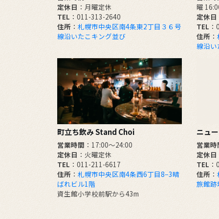
定休日
：月曜定休
曜 16:
TEL
：011-313-2640
定休日
住所
：
札幌市中央区南4条東2丁目３６号
TEL
：0
線沿いたこキング並び
住所
：
線沿い
町立ち飲み Stand Choi
ニュー
営業時間
：17:00〜24:00
営業時
定休日
：火曜定休
定休日
TEL
：011-211-6617
TEL
：0
住所
：
札幌市中央区南4条西6丁目8−3晴
住所
：
ばれビル1階
旅館跡
資生館小学校前駅から43m