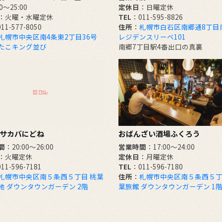
00～25:00
定休日
：日曜定休
：火曜・水曜定休
TEL
：011-595-8826
11-577-8050
住所
：
札幌市白石区南郷通8丁目南
札幌市中央区南4条東2丁目36号
レジデンスリーベ101
たこキング並び
南郷7丁目駅4番出口の真裏
サカバにどね
おばんざい酒場ふくろう
間
：20:00～26:00
営業時間
：17:00～24:00
：火曜定休
定休日
：月曜定休
11-596-7181
TEL
：011-596-7180
札幌市中央区南５条西５丁目 桃葉
住所
：
札幌市中央区南５条西５丁
地 ダウンタウンガーデン 2階
葉旅館 ダウンタウンガーデン 1