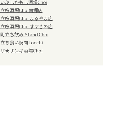
いぶしかもし酒場Choi
立喰酒場Choi南郷店
立喰酒場Choi まるやま店
立喰酒場Choi すすきの店
町立ち飲み Stand Choi
立ち食い焼肉Tocchi
ザ★ザンギ酒場Choi