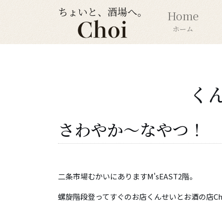
ちょいと、酒場へ。
Home
ホーム
く
さわやか～なやつ！
二条市場むかいにありますM'sEAST2階。
螺旋階段登ってすぐのお店くんせいとお酒の店Ch