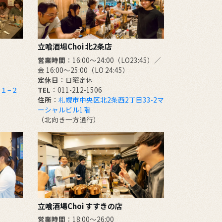
立喰酒場Choi 北2条店
営業時間
：16:00～24:00（LO23:45）／
金 16:00～25:00（LO 24:45）
定休日
：日曜定休
１−２
TEL
：011-212-1506
住所
：
札幌市中央区北2条西2丁目33-2マ
ーシャルビル1階
（北向き一方通行）
立喰酒場Choi すすきの店
営業時間
：18:00～26:00