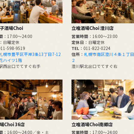
子酒場Choi
立喰酒場Choi 澄川店
間
：17:00～24:00
営業時間
：16:00～23:00
：日曜定休
定休日
：日曜定休
11-598-9519
TEL
：011-822-0224
札幌市豊平区平岸3条13丁目7-12
住所
：
札幌市南区澄川４条１丁目
花ハイツ1階
２
駅西出口でてすぐ右手
澄川駅北出口でてすぐ右
Choi 36店
立喰酒場Choi南郷店
間
：16:00～24:00／金・土
営業時間
：17:00～24:00