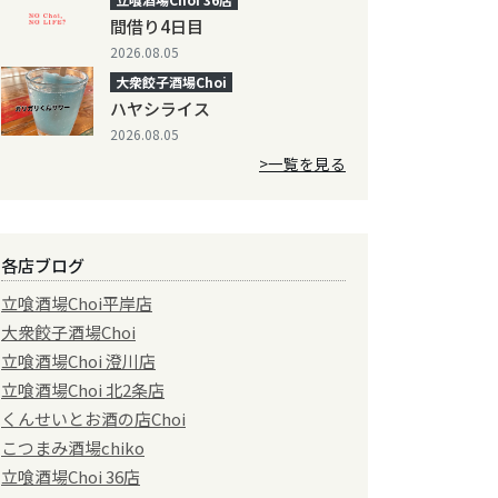
間借り4日目
2026.08.05
大衆餃子酒場Choi
ハヤシライス
2026.08.05
>一覧を見る
各店ブログ
立喰酒場Choi平岸店
大衆餃子酒場Choi
立喰酒場Choi 澄川店
立喰酒場Choi 北2条店
くんせいとお酒の店Choi
こつまみ酒場chiko
立喰酒場Choi 36店