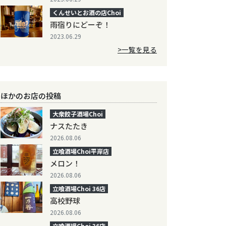
くんせいとお酒の店Choi
雨宿りにどーぞ！
2023.06.29
>一覧を見る
ほかのお店の投稿
大衆餃子酒場Choi
ナスたたき
2026.08.06
立喰酒場Choi平岸店
メロン！
2026.08.06
立喰酒場Choi 36店
高校野球
2026.08.06
立喰酒場Choi 36店