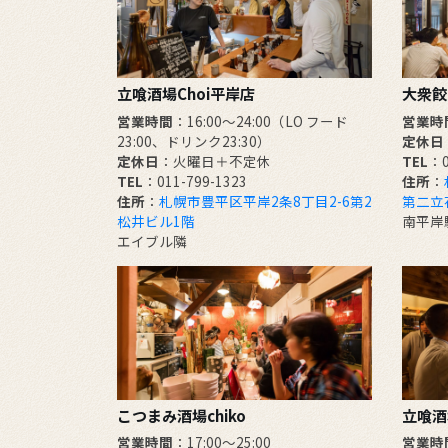
立喰酒場Choi平岸店
大衆餃
営業時間
：16:00～24:00（LO フード
営業時
23:00、ドリンク23:30）
定休日
定休日
：火曜日＋不定休
TEL
：0
TEL
：011-799-1323
住所
：
住所
：
札幌市豊平区平岸2条8丁目2-6第2
第二立
松井ビル1階
南平岸
エイブル隣
こつまみ酒場chiko
立喰酒場
営業時間
：17:00～25:00
営業時