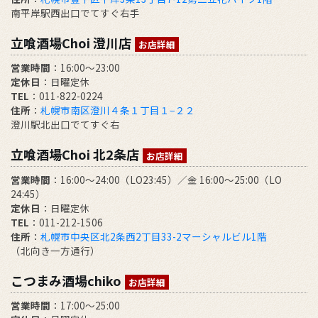
南平岸駅西出口でてすぐ右手
立喰酒場Choi 澄川店
お店詳細
営業時間
：16:00～23:00
定休日
：日曜定休
TEL
：011-822-0224
住所
：
札幌市南区澄川４条１丁目１−２２
澄川駅北出口でてすぐ右
立喰酒場Choi 北2条店
お店詳細
営業時間
：16:00～24:00（LO23:45）／金 16:00～25:00（LO
24:45）
定休日
：日曜定休
TEL
：011-212-1506
住所
：
札幌市中央区北2条西2丁目33-2マーシャルビル1階
（北向き一方通行）
こつまみ酒場chiko
お店詳細
営業時間
：17:00～25:00