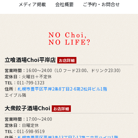
メディア掲載
会社概要
ご予約・お問合せ
立喰酒場Choi平岸店
お店詳細
営業時間
：16:00～24:00（LO フード23:00、ドリンク23:30）
定休日
：火曜日＋不定休
TEL
：011-799-1323
住所
：
札幌市豊平区平岸2条8丁目2-6第2松井ビル1階
エイブル隣
大衆餃子酒場Choi
お店詳細
営業時間
：17:00～24:00
定休日
：日曜定休
TEL
：011-598-9519
住所
：
札幌市豊平区平岸3条13丁目7-12第二立花ハイツ1階