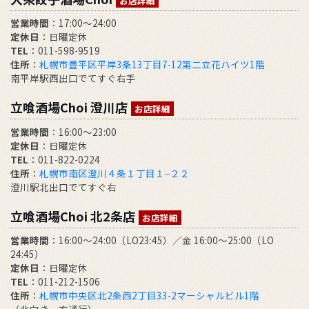
お店詳細
営業時間
：17:00～24:00
定休日
：日曜定休
TEL
：011-598-9519
住所
：
札幌市豊平区平岸3条13丁目7-12第二立花ハイツ1階
南平岸駅西出口でてすぐ右手
立喰酒場Choi 澄川店
お店詳細
営業時間
：16:00～23:00
定休日
：日曜定休
TEL
：011-822-0224
住所
：
札幌市南区澄川４条１丁目１−２２
澄川駅北出口でてすぐ右
立喰酒場Choi 北2条店
お店詳細
営業時間
：16:00～24:00（LO23:45）／金 16:00～25:00（LO
24:45）
定休日
：日曜定休
TEL
：011-212-1506
住所
：
札幌市中央区北2条西2丁目33-2マーシャルビル1階