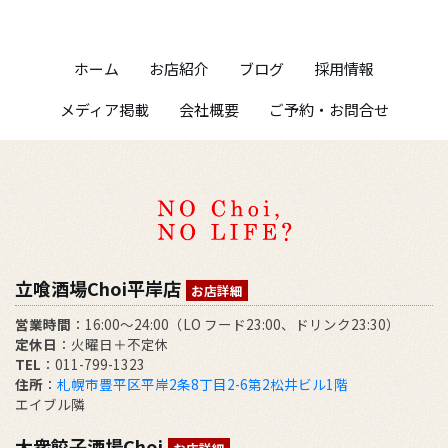
ホーム
お店紹介
ブログ
採用情報
メディア掲載
会社概要
ご予約・お問合せ
立喰酒場Choi平岸店
お店詳細
営業時間
：16:00～24:00（LO フード23:00、ドリンク23:30）
定休日
：火曜日＋不定休
TEL
：011-799-1323
住所
：
札幌市豊平区平岸2条8丁目2-6第2松井ビル1階
エイブル隣
大衆餃子酒場Choi