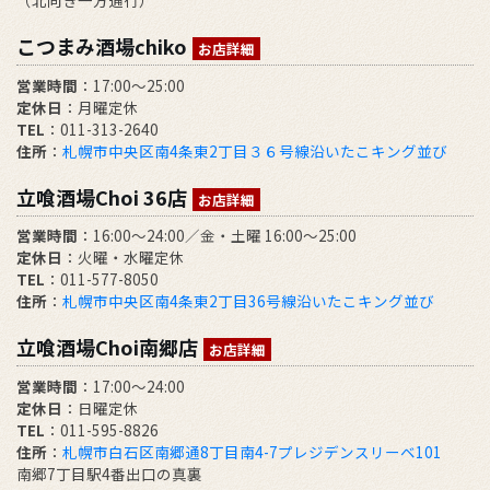
（北向き一方通行）
こつまみ酒場chiko
お店詳細
営業時間
：17:00～25:00
定休日
：月曜定休
TEL
：011-313-2640
住所
：
札幌市中央区南4条東2丁目３６号線沿いたこキング並び
立喰酒場Choi 36店
お店詳細
営業時間
：16:00～24:00／金・土曜 16:00～25:00
定休日
：火曜・水曜定休
TEL
：011-577-8050
住所
：
札幌市中央区南4条東2丁目36号線沿いたこキング並び
立喰酒場Choi南郷店
お店詳細
営業時間
：17:00～24:00
定休日
：日曜定休
TEL
：011-595-8826
住所
：
札幌市白石区南郷通8丁目南4-7プレジデンスリーベ101
南郷7丁目駅4番出口の真裏