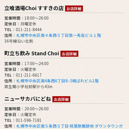
立喰酒場Choi すすきの店
お店詳細
営業時間
：18:00～26:00
定休日
：月曜定休
TEL
：011-211-8444
住所
：
札幌市中央区南４条西５丁目第一秀高ビル１階
36号線沿い北側
町立ち飲み Stand Choi
お店詳細
営業時間
：17:00〜24:00
定休日
：火曜定休
TEL
：011-211-6617
住所
：
札幌市中央区南4条西6丁目8−3晴ばれビル1階
資生館小学校前駅から43m
ニューサカバにどね
お店詳細
営業時間
：20:00～26:00
定休日
：火曜定休
TEL
：011-596-7181
住所
：
札幌市中央区南５条西５丁目 桃葉旅館跡地 ダウンタウンガ