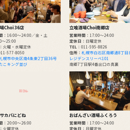
Choi 36店
立喰酒場Choi南郷店
間
：16:00～24:00／金・土
営業時間
：17:00～24:00
00～25:00
定休日
：日曜定休
：火曜・水曜定休
TEL
：011-595-8826
11-577-8050
住所
：
札幌市白石区南郷通8丁目南
札幌市中央区南4条東2丁目36号
レジデンスリーベ101
たこキング並び
南郷7丁目駅4番出口の真裏
サカバにどね
おばんざい酒場ふくろう
間
：20:00～26:00
営業時間
：17:00～24:00
：火曜定休
定休日
：月曜定休