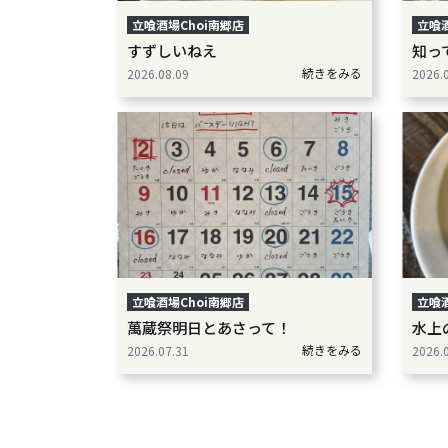
立喰酒場Choi南郷店
立喰酒
すずしいねえ
知っ
続きをみる
2026.08.09
2026.
立喰酒場Choi南郷店
立喰酒
萬蔵祭明日とあさって！
水上
続きをみる
2026.07.31
2026.