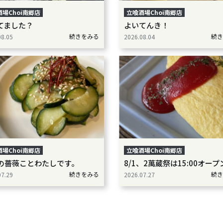
場Choi南郷店
立喰酒場Choi南郷店
てました？
よいてんき！
続きをみる
続き
08.05
2026.08.04
場Choi南郷店
立喰酒場Choi南郷店
の薔薇ことわたしです。
8/1、2萬蔵祭は15:00オープ
続きをみる
続き
07.29
2026.07.27