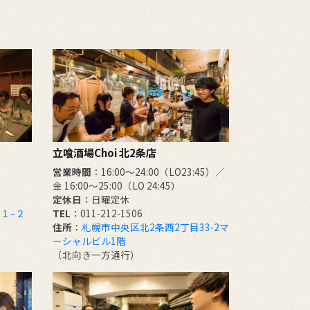
立喰酒場Choi 北2条店
営業時間
：16:00～24:00（LO23:45）／
金 16:00～25:00（LO 24:45）
定休日
：日曜定休
１−２
TEL
：011-212-1506
住所
：
札幌市中央区北2条西2丁目33-2マ
ーシャルビル1階
（北向き一方通行）