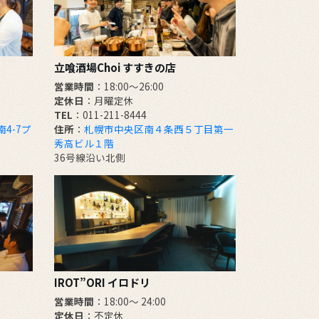
立喰酒場Choi すすきの店
営業時間
：18:00～26:00
定休日
：月曜定休
TEL
：011-211-8444
4-7プ
住所
：
札幌市中央区南４条西５丁目第一
秀高ビル１階
36号線沿い北側
IROT”ORI イロドリ
営業時間
：18:00～ 24:00
定休日
：不定休