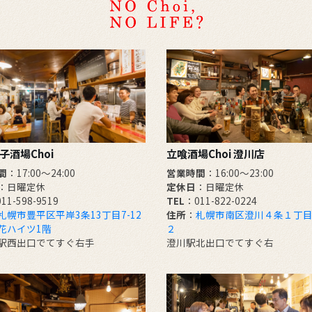
子酒場Choi
立喰酒場Choi 澄川店
間
：17:00～24:00
営業時間
：16:00～23:00
：日曜定休
定休日
：日曜定休
11-598-9519
TEL
：011-822-0224
札幌市豊平区平岸3条13丁目7-12
住所
：
札幌市南区澄川４条１丁目
花ハイツ1階
２
駅西出口でてすぐ右手
澄川駅北出口でてすぐ右