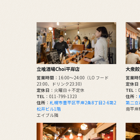
立喰酒場Choi平岸店
大衆餃
営業時間
：16:00～24:00（LO フード
営業時
23:00、ドリンク23:30）
定休日
定休日
：火曜日＋不定休
TEL
：0
TEL
：011-799-1323
住所
：
住所
：
札幌市豊平区平岸2条8丁目2-6第2
第二立
松井ビル1階
南平岸
エイブル隣