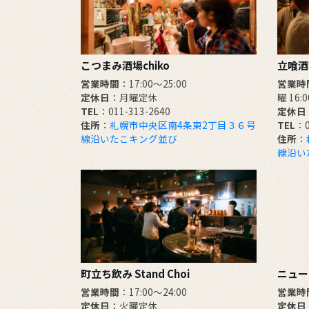
こつまみ酒場chiko
立喰酒場
営業時間
：17:00～25:00
営業時
定休日
：月曜定休
曜 16:
TEL
：011-313-2640
定休日
住所
：
札幌市中央区南4条東2丁目３６号
TEL
：0
線沿いたこキング並び
住所
：
線沿い
町立ち飲み Stand Choi
ニュー
営業時間
：17:00〜24:00
営業時
定休日
：火曜定休
定休日