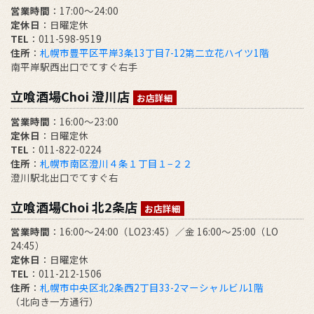
営業時間
：17:00～24:00
定休日
：日曜定休
TEL
：011-598-9519
住所
：
札幌市豊平区平岸3条13丁目7-12第二立花ハイツ1階
南平岸駅西出口でてすぐ右手
立喰酒場Choi 澄川店
お店詳細
営業時間
：16:00～23:00
定休日
：日曜定休
TEL
：011-822-0224
住所
：
札幌市南区澄川４条１丁目１−２２
澄川駅北出口でてすぐ右
立喰酒場Choi 北2条店
お店詳細
営業時間
：16:00～24:00（LO23:45）／金 16:00～25:00（LO
24:45）
定休日
：日曜定休
TEL
：011-212-1506
住所
：
札幌市中央区北2条西2丁目33-2マーシャルビル1階
（北向き一方通行）