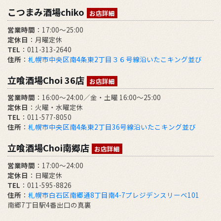
こつまみ酒場chiko
お店詳細
営業時間
：17:00～25:00
定休日
：月曜定休
TEL
：011-313-2640
住所
：
札幌市中央区南4条東2丁目３６号線沿いたこキング並び
立喰酒場Choi 36店
お店詳細
営業時間
：16:00～24:00／金・土曜 16:00～25:00
定休日
：火曜・水曜定休
TEL
：011-577-8050
住所
：
札幌市中央区南4条東2丁目36号線沿いたこキング並び
立喰酒場Choi南郷店
お店詳細
営業時間
：17:00～24:00
定休日
：日曜定休
TEL
：011-595-8826
住所
：
札幌市白石区南郷通8丁目南4-7プレジデンスリーベ101
南郷7丁目駅4番出口の真裏