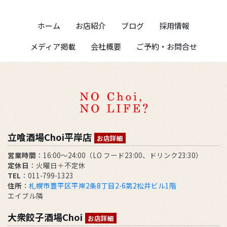
ホーム
お店紹介
ブログ
採用情報
メディア掲載
会社概要
ご予約・お問合せ
立喰酒場Choi平岸店
お店詳細
営業時間
：16:00～24:00（LO フード23:00、ドリンク23:30）
定休日
：火曜日＋不定休
TEL
：011-799-1323
住所
：
札幌市豊平区平岸2条8丁目2-6第2松井ビル1階
エイブル隣
大衆餃子酒場Choi
お店詳細