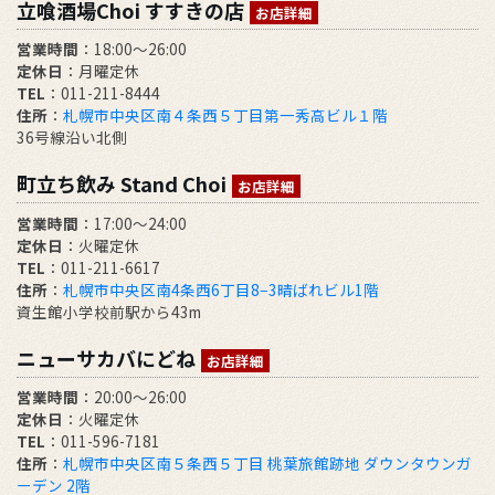
立喰酒場Choi すすきの店
お店詳細
営業時間
：18:00～26:00
定休日
：月曜定休
TEL
：011-211-8444
住所
：
札幌市中央区南４条西５丁目第一秀高ビル１階
36号線沿い北側
町立ち飲み Stand Choi
お店詳細
営業時間
：17:00〜24:00
定休日
：火曜定休
TEL
：011-211-6617
住所
：
札幌市中央区南4条西6丁目8−3晴ばれビル1階
資生館小学校前駅から43m
ニューサカバにどね
お店詳細
営業時間
：20:00～26:00
定休日
：火曜定休
TEL
：011-596-7181
住所
：
札幌市中央区南５条西５丁目 桃葉旅館跡地 ダウンタウンガ
ーデン 2階