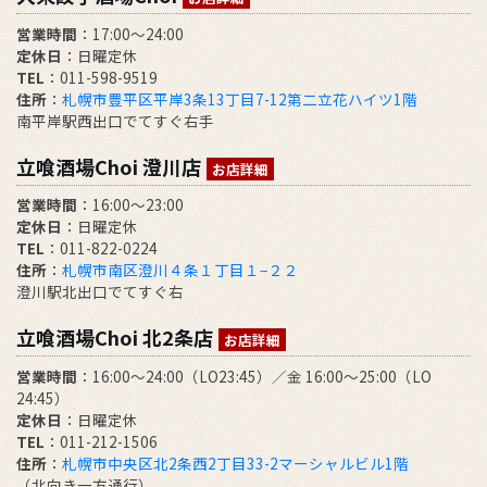
営業時間
：17:00～24:00
定休日
：日曜定休
TEL
：011-598-9519
住所
：
札幌市豊平区平岸3条13丁目7-12第二立花ハイツ1階
南平岸駅西出口でてすぐ右手
立喰酒場Choi 澄川店
お店詳細
営業時間
：16:00～23:00
定休日
：日曜定休
TEL
：011-822-0224
住所
：
札幌市南区澄川４条１丁目１−２２
澄川駅北出口でてすぐ右
立喰酒場Choi 北2条店
お店詳細
営業時間
：16:00～24:00（LO23:45）／金 16:00～25:00（LO
24:45）
定休日
：日曜定休
TEL
：011-212-1506
住所
：
札幌市中央区北2条西2丁目33-2マーシャルビル1階
（北向き一方通行）