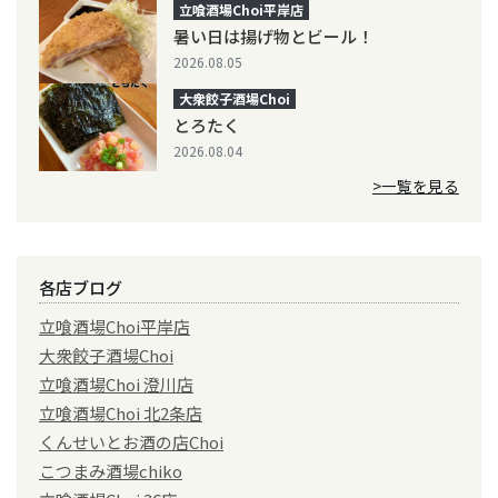
立喰酒場Choi平岸店
暑い日は揚げ物とビール！
2026.08.05
大衆餃子酒場Choi
とろたく
2026.08.04
>一覧を見る
各店ブログ
立喰酒場Choi平岸店
大衆餃子酒場Choi
立喰酒場Choi 澄川店
立喰酒場Choi 北2条店
くんせいとお酒の店Choi
こつまみ酒場chiko