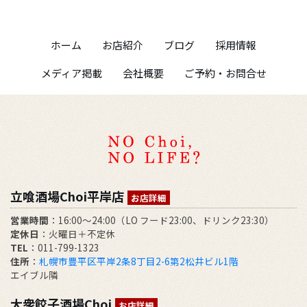
ホーム
お店紹介
ブログ
採用情報
メディア掲載
会社概要
ご予約・お問合せ
立喰酒場Choi平岸店
お店詳細
営業時間
：16:00～24:00（LO フード23:00、ドリンク23:30）
定休日
：火曜日＋不定休
TEL
：011-799-1323
住所
：
札幌市豊平区平岸2条8丁目2-6第2松井ビル1階
エイブル隣
大衆餃子酒場Choi
お店詳細