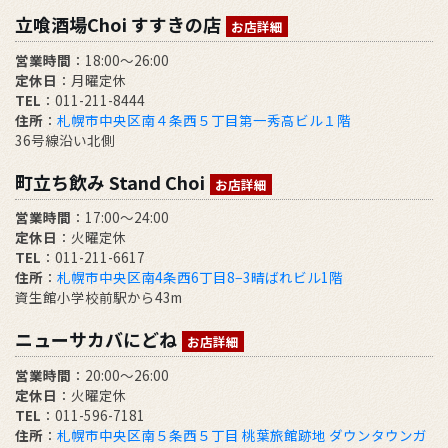
立喰酒場Choi すすきの店
お店詳細
営業時間
：18:00～26:00
定休日
：月曜定休
TEL
：011-211-8444
住所
：
札幌市中央区南４条西５丁目第一秀高ビル１階
36号線沿い北側
町立ち飲み Stand Choi
お店詳細
営業時間
：17:00〜24:00
定休日
：火曜定休
TEL
：011-211-6617
住所
：
札幌市中央区南4条西6丁目8−3晴ばれビル1階
資生館小学校前駅から43m
ニューサカバにどね
お店詳細
営業時間
：20:00～26:00
定休日
：火曜定休
TEL
：011-596-7181
住所
：
札幌市中央区南５条西５丁目 桃葉旅館跡地 ダウンタウンガ