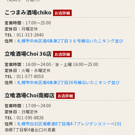
こつまみ酒場chiko
お店詳細
営業時間
：17:00～25:00
定休日
：月曜定休
TEL
：011-313-2640
住所
：
札幌市中央区南4条東2丁目３６号線沿いたこキング並び
立喰酒場Choi 36店
お店詳細
営業時間
：16:00～24:00／金・土曜 16:00～25:00
定休日
：火曜・水曜定休
TEL
：011-577-8050
住所
：
札幌市中央区南4条東2丁目36号線沿いたこキング並び
立喰酒場Choi南郷店
お店詳細
営業時間
：17:00～24:00
定休日
：日曜定休
TEL
：011-595-8826
住所
：
札幌市白石区南郷通8丁目南4-7プレジデンスリーベ101
南郷7丁目駅4番出口の真裏