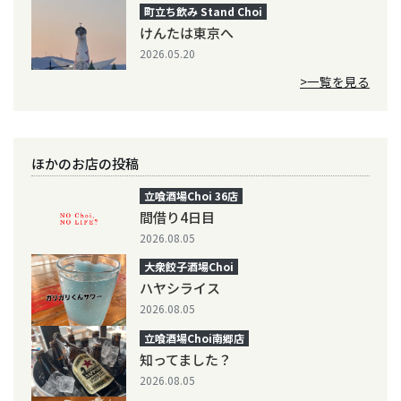
町立ち飲み Stand Choi
けんたは東京へ
2026.05.20
>一覧を見る
ほかのお店の投稿
立喰酒場Choi 36店
間借り4日目
2026.08.05
大衆餃子酒場Choi
ハヤシライス
2026.08.05
立喰酒場Choi南郷店
知ってました？
2026.08.05