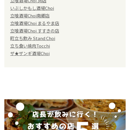
立喰酒場Choi 36店
いぶしかもし酒場Choi
立喰酒場Choi南郷店
立喰酒場Choi まるやま店
立喰酒場Choi すすきの店
町立ち飲み Stand Choi
立ち食い焼肉Tocchi
ザ★ザンギ酒場Choi