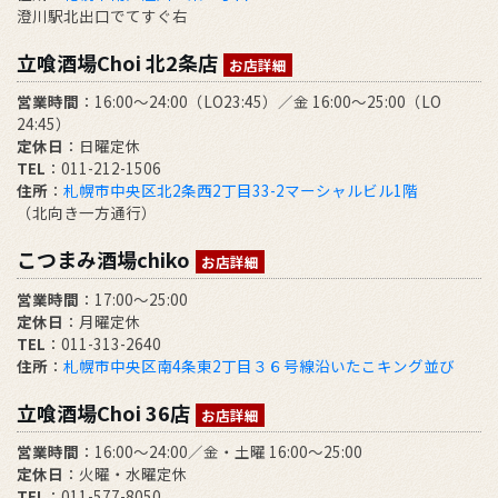
澄川駅北出口でてすぐ右
立喰酒場Choi 北2条店
お店詳細
営業時間
：16:00～24:00（LO23:45）／金 16:00～25:00（LO
24:45）
定休日
：日曜定休
TEL
：011-212-1506
住所
：
札幌市中央区北2条西2丁目33-2マーシャルビル1階
（北向き一方通行）
こつまみ酒場chiko
お店詳細
営業時間
：17:00～25:00
定休日
：月曜定休
TEL
：011-313-2640
住所
：
札幌市中央区南4条東2丁目３６号線沿いたこキング並び
立喰酒場Choi 36店
お店詳細
営業時間
：16:00～24:00／金・土曜 16:00～25:00
定休日
：火曜・水曜定休
TEL
：011-577-8050