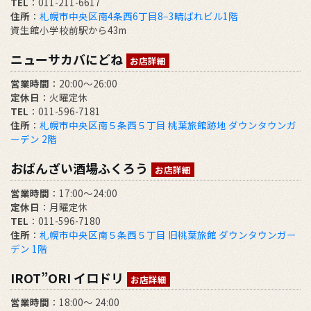
TEL
：011-211-6617
住所
：
札幌市中央区南4条西6丁目8−3晴ばれビル1階
資生館小学校前駅から43m
ニューサカバにどね
お店詳細
営業時間
：20:00～26:00
定休日
：火曜定休
TEL
：011-596-7181
住所
：
札幌市中央区南５条西５丁目 桃葉旅館跡地 ダウンタウンガ
ーデン 2階
おばんざい酒場ふくろう
お店詳細
営業時間
：17:00～24:00
定休日
：月曜定休
TEL
：011-596-7180
住所
：
札幌市中央区南５条西５丁目 旧桃葉旅館 ダウンタウンガー
デン 1階
IROT”ORI イロドリ
お店詳細
営業時間
：18:00～ 24:00