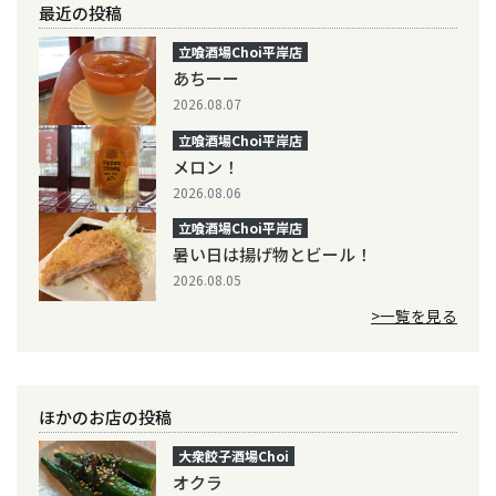
最近の投稿
立喰酒場Choi平岸店
あちーー
2026.08.07
立喰酒場Choi平岸店
メロン！
2026.08.06
立喰酒場Choi平岸店
暑い日は揚げ物とビール！
2026.08.05
>一覧を見る
ほかのお店の投稿
大衆餃子酒場Choi
オクラ