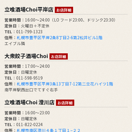
立喰酒場Choi平岸店
お店詳細
営業時間
：16:00～24:00（LO フード23:00、ドリンク23:30）
定休日
：火曜日＋不定休
TEL
：011-799-1323
住所
：
札幌市豊平区平岸2条8丁目2-6第2松井ビル1階
エイブル隣
大衆餃子酒場Choi
お店詳細
営業時間
：17:00～24:00
定休日
：日曜定休
TEL
：011-598-9519
住所
：
札幌市豊平区平岸3条13丁目7-12第二立花ハイツ1階
南平岸駅西出口でてすぐ右手
立喰酒場Choi 澄川店
お店詳細
営業時間
：16:00～23:00
定休日
：日曜定休
TEL
：011-822-0224
住所
：
札幌市南区澄川４条１丁目１−２２