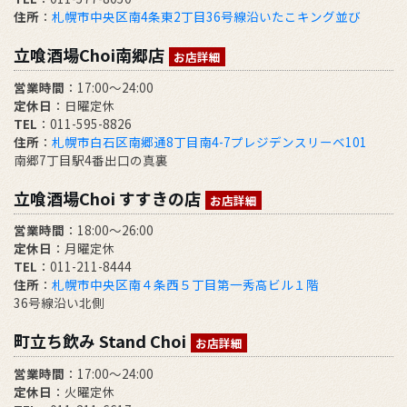
住所
：
札幌市中央区南4条東2丁目36号線沿いたこキング並び
立喰酒場Choi南郷店
お店詳細
営業時間
：17:00～24:00
定休日
：日曜定休
TEL
：011-595-8826
住所
：
札幌市白石区南郷通8丁目南4-7プレジデンスリーベ101
南郷7丁目駅4番出口の真裏
立喰酒場Choi すすきの店
お店詳細
営業時間
：18:00～26:00
定休日
：月曜定休
TEL
：011-211-8444
住所
：
札幌市中央区南４条西５丁目第一秀高ビル１階
36号線沿い北側
町立ち飲み Stand Choi
お店詳細
営業時間
：17:00〜24:00
定休日
：火曜定休