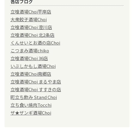
各店ブログ
立喰酒場Choi平岸店
大衆餃子酒場Choi
立喰酒場Choi 澄川店
立喰酒場Choi 北2条店
くんせいとお酒の店Choi
こつまみ酒場chiko
立喰酒場Choi 36店
いぶしかもし酒場Choi
立喰酒場Choi南郷店
立喰酒場Choi まるやま店
立喰酒場Choi すすきの店
町立ち飲み Stand Choi
立ち食い焼肉Tocchi
ザ★ザンギ酒場Choi