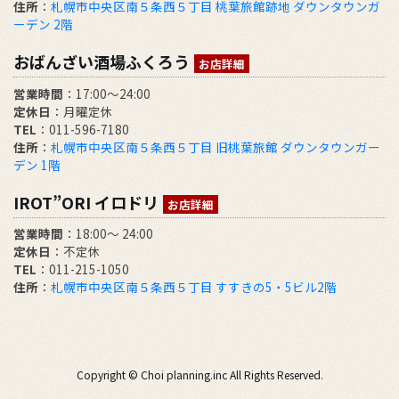
住所
：
札幌市中央区南５条西５丁目 桃葉旅館跡地 ダウンタウンガ
ーデン 2階
おばんざい酒場ふくろう
お店詳細
営業時間
：17:00～24:00
定休日
：月曜定休
TEL
：011-596-7180
住所
：
札幌市中央区南５条西５丁目 旧桃葉旅館 ダウンタウンガー
デン 1階
IROT”ORI イロドリ
お店詳細
営業時間
：18:00～ 24:00
定休日
：不定休
TEL
：011-215-1050
住所
：
札幌市中央区南５条西５丁目 すすきの5・5ビル2階
Copyright © Choi planning.inc All Rights Reserved.