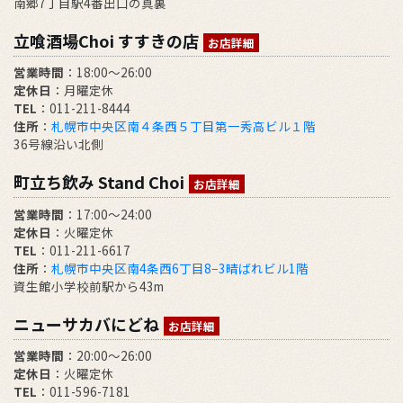
南郷7丁目駅4番出口の真裏
立喰酒場Choi すすきの店
お店詳細
営業時間
：18:00～26:00
定休日
：月曜定休
TEL
：011-211-8444
住所
：
札幌市中央区南４条西５丁目第一秀高ビル１階
36号線沿い北側
町立ち飲み Stand Choi
お店詳細
営業時間
：17:00〜24:00
定休日
：火曜定休
TEL
：011-211-6617
住所
：
札幌市中央区南4条西6丁目8−3晴ばれビル1階
資生館小学校前駅から43m
ニューサカバにどね
お店詳細
営業時間
：20:00～26:00
定休日
：火曜定休
TEL
：011-596-7181