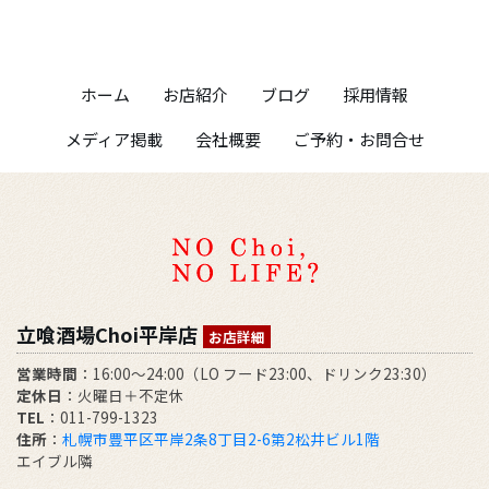
ホーム
お店紹介
ブログ
採用情報
メディア掲載
会社概要
ご予約・お問合せ
立喰酒場Choi平岸店
お店詳細
営業時間
：16:00～24:00（LO フード23:00、ドリンク23:30）
定休日
：火曜日＋不定休
TEL
：011-799-1323
住所
：
札幌市豊平区平岸2条8丁目2-6第2松井ビル1階
エイブル隣