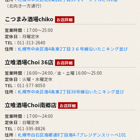
（北向き一方通行）
こつまみ酒場chiko
お店詳細
営業時間
：17:00～25:00
定休日
：月曜定休
TEL
：011-313-2640
住所
：
札幌市中央区南4条東2丁目３６号線沿いたこキング並び
立喰酒場Choi 36店
お店詳細
営業時間
：16:00～24:00／金・土曜 16:00～25:00
定休日
：火曜・水曜定休
TEL
：011-577-8050
住所
：
札幌市中央区南4条東2丁目36号線沿いたこキング並び
立喰酒場Choi南郷店
お店詳細
営業時間
：17:00～24:00
定休日
：日曜定休
TEL
：011-595-8826
住所
：
札幌市白石区南郷通8丁目南4-7プレジデンスリーベ101