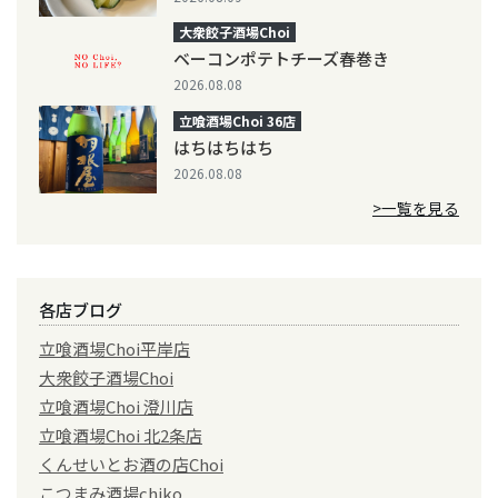
大衆餃子酒場Choi
ベーコンポテトチーズ春巻き
2026.08.08
立喰酒場Choi 36店
はちはちはち
2026.08.08
>一覧を見る
各店ブログ
立喰酒場Choi平岸店
大衆餃子酒場Choi
立喰酒場Choi 澄川店
立喰酒場Choi 北2条店
くんせいとお酒の店Choi
こつまみ酒場chiko