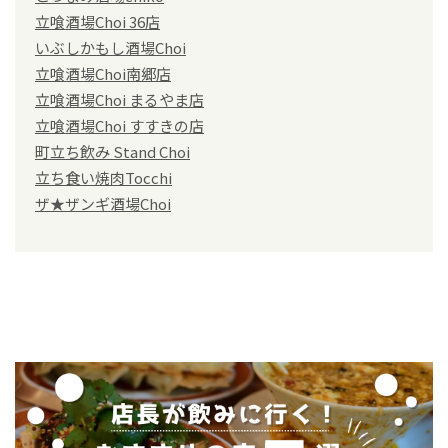
立喰酒場Choi 36店
いぶしかもし酒場Choi
立喰酒場Choi南郷店
立喰酒場Choi まるやま店
立喰酒場Choi すすきの店
町立ち飲み Stand Choi
立ち食い焼肉Tocchi
ザ★ザンギ酒場Choi