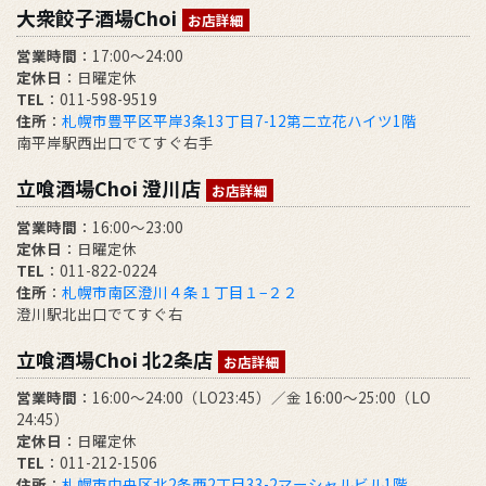
大衆餃子酒場Choi
お店詳細
営業時間
：17:00～24:00
定休日
：日曜定休
TEL
：011-598-9519
住所
：
札幌市豊平区平岸3条13丁目7-12第二立花ハイツ1階
南平岸駅西出口でてすぐ右手
立喰酒場Choi 澄川店
お店詳細
営業時間
：16:00～23:00
定休日
：日曜定休
TEL
：011-822-0224
住所
：
札幌市南区澄川４条１丁目１−２２
澄川駅北出口でてすぐ右
立喰酒場Choi 北2条店
お店詳細
営業時間
：16:00～24:00（LO23:45）／金 16:00～25:00（LO
24:45）
定休日
：日曜定休
TEL
：011-212-1506
住所
：
札幌市中央区北2条西2丁目33-2マーシャルビル1階