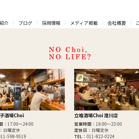
紹介
ブログ
採用情報
メディア掲載
会社概要
子酒場Choi
立喰酒場Choi 澄川店
間
：17:00～24:00
営業時間
：16:00～23:00
：日曜定休
定休日
：日曜定休
11-598-9519
TEL
：011-822-0224