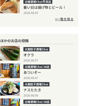
立喰酒場Choi平岸店
暑い日は揚げ物とビール！
2026.08.05
>一覧を見る
ほかのお店の投稿
大衆餃子酒場Choi
オクラ
2026.08.07
立喰酒場Choi 36店
あついぞー
2026.08.07
大衆餃子酒場Choi
ナスたたき
2026.08.06
立喰酒場Choi 36店