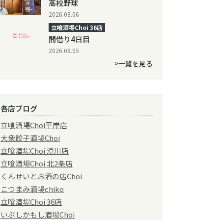
高校野球
2026.08.06
立喰酒場Choi 36店
間借り4日目
2026.08.05
>一覧を見る
各店ブログ
立喰酒場Choi平岸店
大衆餃子酒場Choi
立喰酒場Choi 澄川店
立喰酒場Choi 北2条店
くんせいとお酒の店Choi
こつまみ酒場chiko
立喰酒場Choi 36店
いぶしかもし酒場Choi