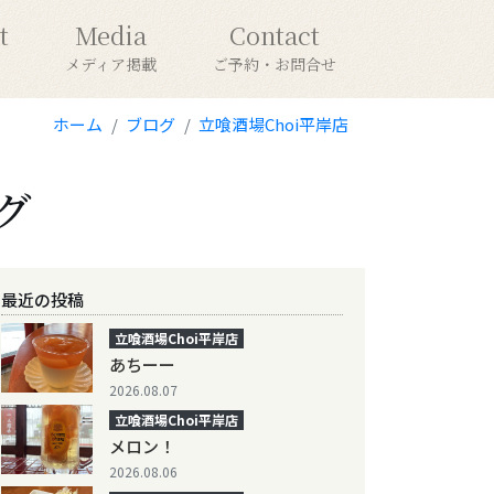
t
Media
Contact
メディア掲載
ご予約・お問合せ
ホーム
ブログ
立喰酒場Choi平岸店
グ
最近の投稿
立喰酒場Choi平岸店
あちーー
2026.08.07
立喰酒場Choi平岸店
メロン！
2026.08.06