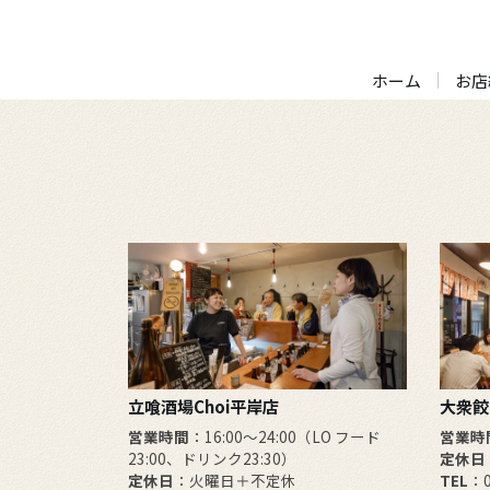
ホーム
お店
立喰酒場Choi平岸店
大衆餃
営業時間
：16:00～24:00（LO フード
営業時
23:00、ドリンク23:30）
定休日
定休日
：火曜日＋不定休
TEL
：0