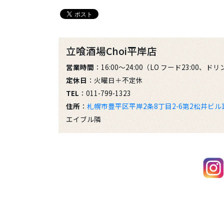
立喰酒場Choi平岸店
営業時間
：16:00～24:00（LO フード23:00、ドリ
定休日
：火曜日＋不定休
TEL
：011-799-1323
住所
：
札幌市豊平区平岸2条8丁目2-6第2松井ビル
エイブル隣