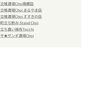
立喰酒場Choi南郷店
立喰酒場Choi まるやま店
立喰酒場Choi すすきの店
町立ち飲み Stand Choi
立ち食い焼肉Tocchi
ザ★ザンギ酒場Choi