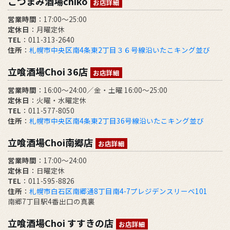
こつまみ酒場chiko
お店詳細
営業時間
：17:00～25:00
定休日
：月曜定休
TEL
：011-313-2640
住所
：
札幌市中央区南4条東2丁目３６号線沿いたこキング並び
立喰酒場Choi 36店
お店詳細
営業時間
：16:00～24:00／金・土曜 16:00～25:00
定休日
：火曜・水曜定休
TEL
：011-577-8050
住所
：
札幌市中央区南4条東2丁目36号線沿いたこキング並び
立喰酒場Choi南郷店
お店詳細
営業時間
：17:00～24:00
定休日
：日曜定休
TEL
：011-595-8826
住所
：
札幌市白石区南郷通8丁目南4-7プレジデンスリーベ101
南郷7丁目駅4番出口の真裏
立喰酒場Choi すすきの店
お店詳細