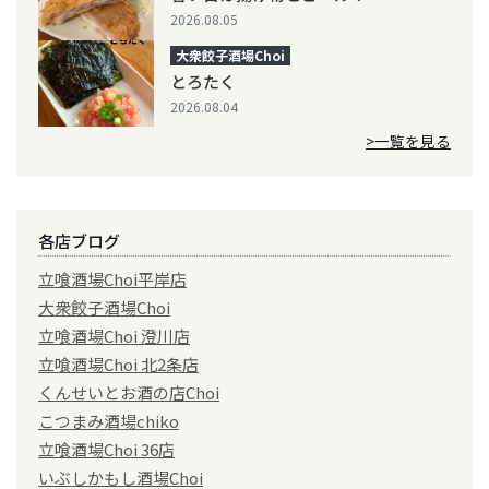
2026.08.05
大衆餃子酒場Choi
とろたく
2026.08.04
>一覧を見る
各店ブログ
立喰酒場Choi平岸店
大衆餃子酒場Choi
立喰酒場Choi 澄川店
立喰酒場Choi 北2条店
くんせいとお酒の店Choi
こつまみ酒場chiko
立喰酒場Choi 36店
いぶしかもし酒場Choi