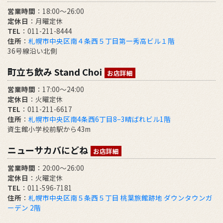
営業時間
：18:00～26:00
定休日
：月曜定休
TEL
：011-211-8444
住所
：
札幌市中央区南４条西５丁目第一秀高ビル１階
36号線沿い北側
町立ち飲み Stand Choi
お店詳細
営業時間
：17:00〜24:00
定休日
：火曜定休
TEL
：011-211-6617
住所
：
札幌市中央区南4条西6丁目8−3晴ばれビル1階
資生館小学校前駅から43m
ニューサカバにどね
お店詳細
営業時間
：20:00～26:00
定休日
：火曜定休
TEL
：011-596-7181
住所
：
札幌市中央区南５条西５丁目 桃葉旅館跡地 ダウンタウンガ
ーデン 2階