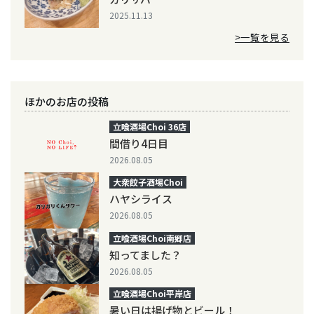
2025.11.13
>一覧を見る
ほかのお店の投稿
立喰酒場Choi 36店
間借り4日目
2026.08.05
大衆餃子酒場Choi
ハヤシライス
2026.08.05
立喰酒場Choi南郷店
知ってました？
2026.08.05
立喰酒場Choi平岸店
暑い日は揚げ物とビール！