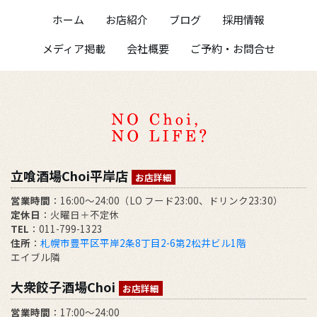
ホーム
お店紹介
ブログ
採用情報
メディア掲載
会社概要
ご予約・お問合せ
立喰酒場Choi平岸店
お店詳細
営業時間
：16:00～24:00（LO フード23:00、ドリンク23:30）
定休日
：火曜日＋不定休
TEL
：011-799-1323
住所
：
札幌市豊平区平岸2条8丁目2-6第2松井ビル1階
エイブル隣
大衆餃子酒場Choi
お店詳細
営業時間
：17:00～24:00