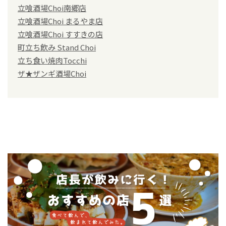
立喰酒場Choi南郷店
立喰酒場Choi まるやま店
立喰酒場Choi すすきの店
町立ち飲み Stand Choi
立ち食い焼肉Tocchi
ザ★ザンギ酒場Choi