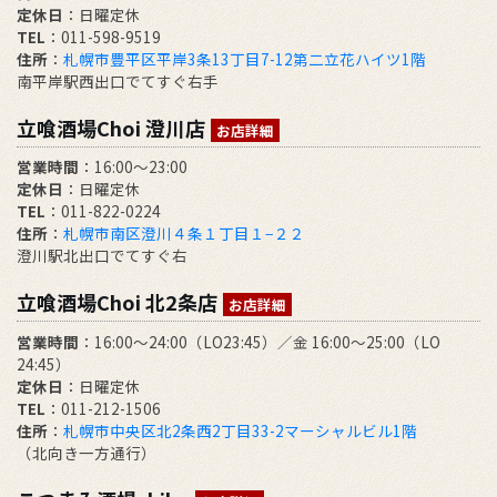
定休日
：日曜定休
TEL
：011-598-9519
住所
：
札幌市豊平区平岸3条13丁目7-12第二立花ハイツ1階
南平岸駅西出口でてすぐ右手
立喰酒場Choi 澄川店
お店詳細
営業時間
：16:00～23:00
定休日
：日曜定休
TEL
：011-822-0224
住所
：
札幌市南区澄川４条１丁目１−２２
澄川駅北出口でてすぐ右
立喰酒場Choi 北2条店
お店詳細
営業時間
：16:00～24:00（LO23:45）／金 16:00～25:00（LO
24:45）
定休日
：日曜定休
TEL
：011-212-1506
住所
：
札幌市中央区北2条西2丁目33-2マーシャルビル1階
（北向き一方通行）