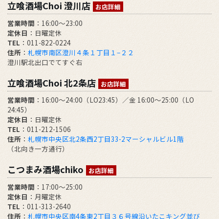
立喰酒場Choi 澄川店
お店詳細
営業時間
：16:00～23:00
定休日
：日曜定休
TEL
：011-822-0224
住所
：
札幌市南区澄川４条１丁目１−２２
澄川駅北出口でてすぐ右
立喰酒場Choi 北2条店
お店詳細
営業時間
：16:00～24:00（LO23:45）／金 16:00～25:00（LO
24:45）
定休日
：日曜定休
TEL
：011-212-1506
住所
：
札幌市中央区北2条西2丁目33-2マーシャルビル1階
（北向き一方通行）
こつまみ酒場chiko
お店詳細
営業時間
：17:00～25:00
定休日
：月曜定休
TEL
：011-313-2640
住所
：
札幌市中央区南4条東2丁目３６号線沿いたこキング並び