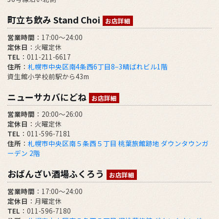
町立ち飲み Stand Choi
お店詳細
営業時間
：17:00〜24:00
定休日
：火曜定休
TEL
：011-211-6617
住所
：
札幌市中央区南4条西6丁目8−3晴ばれビル1階
資生館小学校前駅から43m
ニューサカバにどね
お店詳細
営業時間
：20:00～26:00
定休日
：火曜定休
TEL
：011-596-7181
住所
：
札幌市中央区南５条西５丁目 桃葉旅館跡地 ダウンタウンガ
ーデン 2階
おばんざい酒場ふくろう
お店詳細
営業時間
：17:00～24:00
定休日
：月曜定休
TEL
：011-596-7180