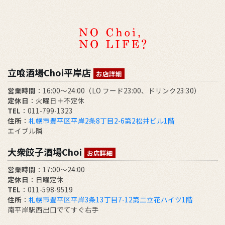
立喰酒場Choi平岸店
お店詳細
営業時間
：16:00～24:00（LO フード23:00、ドリンク23:30）
定休日
：火曜日＋不定休
TEL
：011-799-1323
住所
：
札幌市豊平区平岸2条8丁目2-6第2松井ビル1階
エイブル隣
大衆餃子酒場Choi
お店詳細
営業時間
：17:00～24:00
定休日
：日曜定休
TEL
：011-598-9519
住所
：
札幌市豊平区平岸3条13丁目7-12第二立花ハイツ1階
南平岸駅西出口でてすぐ右手