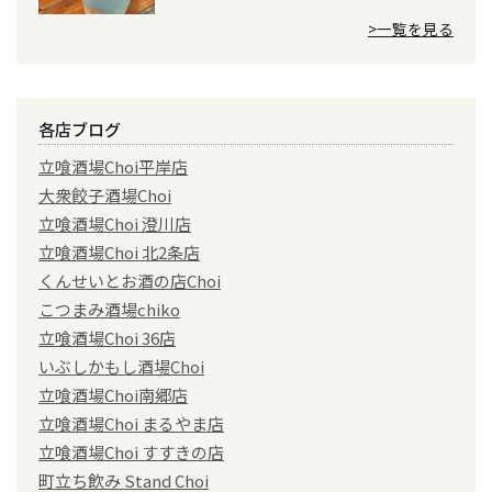
>一覧を見る
各店ブログ
立喰酒場Choi平岸店
大衆餃子酒場Choi
立喰酒場Choi 澄川店
立喰酒場Choi 北2条店
くんせいとお酒の店Choi
こつまみ酒場chiko
立喰酒場Choi 36店
いぶしかもし酒場Choi
立喰酒場Choi南郷店
立喰酒場Choi まるやま店
立喰酒場Choi すすきの店
町立ち飲み Stand Choi