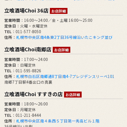
立喰酒場Choi 36店
お店詳細
営業時間
：16:00～24:00／金・土曜 16:00～25:00
定休日
：火曜・水曜定休
TEL
：011-577-8050
住所
：
札幌市中央区南4条東2丁目36号線沿いたこキング並び
立喰酒場Choi南郷店
お店詳細
営業時間
：17:00～24:00
定休日
：日曜定休
TEL
：011-595-8826
住所
：
札幌市白石区南郷通8丁目南4-7プレジデンスリーベ101
南郷7丁目駅4番出口の真裏
立喰酒場Choi すすきの店
お店詳細
営業時間
：18:00～26:00
定休日
：月曜定休
TEL
：011-211-8444
住所
：
札幌市中央区南４条西５丁目第一秀高ビル１階
36号線沿い北側