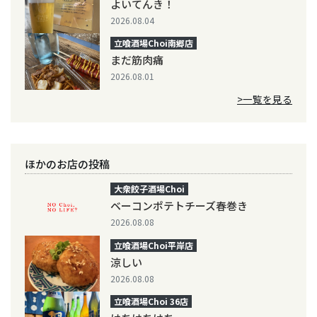
よいてんき！
2026.08.04
立喰酒場Choi南郷店
まだ筋肉痛
2026.08.01
>一覧を見る
ほかのお店の投稿
大衆餃子酒場Choi
ベーコンポテトチーズ春巻き
2026.08.08
立喰酒場Choi平岸店
涼しい
2026.08.08
立喰酒場Choi 36店