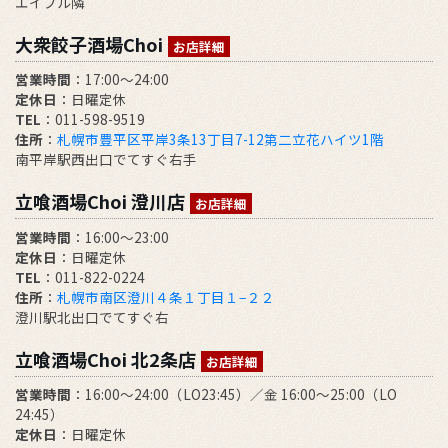
エイブル隣
大衆餃子酒場Choi
お店詳細
営業時間
：17:00～24:00
定休日
：日曜定休
TEL
：011-598-9519
住所
：
札幌市豊平区平岸3条13丁目7-12第二立花ハイツ1階
南平岸駅西出口でてすぐ右手
立喰酒場Choi 澄川店
お店詳細
営業時間
：16:00～23:00
定休日
：日曜定休
TEL
：011-822-0224
住所
：
札幌市南区澄川４条１丁目１−２２
澄川駅北出口でてすぐ右
立喰酒場Choi 北2条店
お店詳細
営業時間
：16:00～24:00（LO23:45）／金 16:00～25:00（LO
24:45）
定休日
：日曜定休