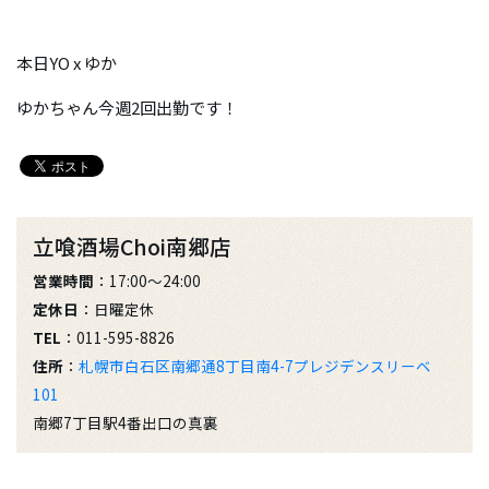
本日YO x ゆか
ゆかちゃん今週2回出勤です！
立喰酒場Choi南郷店
営業時間
：17:00～24:00
定休日
：日曜定休
TEL
：011-595-8826
住所
：
札幌市白石区南郷通8丁目南4-7プレジデンスリーベ
101
南郷7丁目駅4番出口の真裏