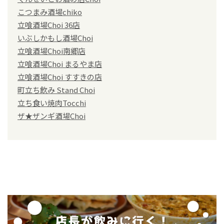
こつまみ酒場chiko
立喰酒場Choi 36店
いぶしかもし酒場Choi
立喰酒場Choi南郷店
立喰酒場Choi まるやま店
立喰酒場Choi すすきの店
町立ち飲み Stand Choi
立ち食い焼肉Tocchi
ザ★ザンギ酒場Choi