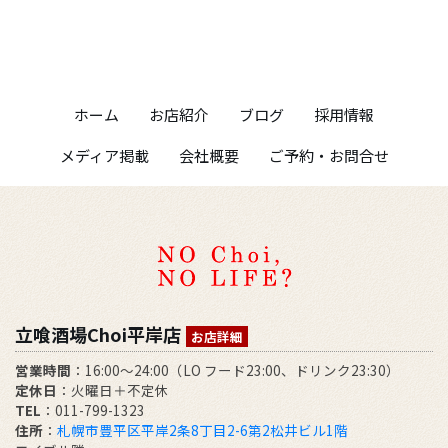
ホーム
お店紹介
ブログ
採用情報
メディア掲載
会社概要
ご予約・お問合せ
立喰酒場Choi平岸店
お店詳細
営業時間
：16:00～24:00（LO フード23:00、ドリンク23:30）
定休日
：火曜日＋不定休
TEL
：011-799-1323
住所
：
札幌市豊平区平岸2条8丁目2-6第2松井ビル1階