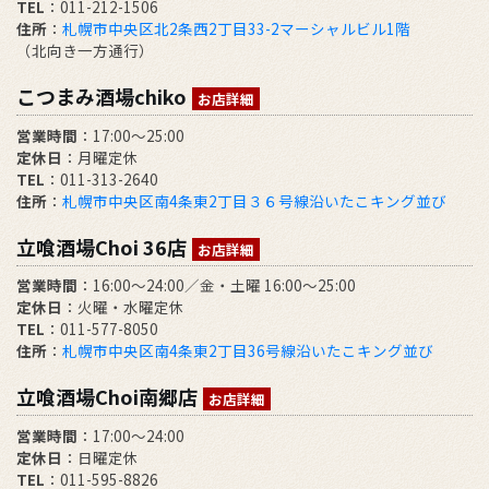
TEL
：011-212-1506
住所
：
札幌市中央区北2条西2丁目33-2マーシャルビル1階
（北向き一方通行）
こつまみ酒場chiko
お店詳細
営業時間
：17:00～25:00
定休日
：月曜定休
TEL
：011-313-2640
住所
：
札幌市中央区南4条東2丁目３６号線沿いたこキング並び
立喰酒場Choi 36店
お店詳細
営業時間
：16:00～24:00／金・土曜 16:00～25:00
定休日
：火曜・水曜定休
TEL
：011-577-8050
住所
：
札幌市中央区南4条東2丁目36号線沿いたこキング並び
立喰酒場Choi南郷店
お店詳細
営業時間
：17:00～24:00
定休日
：日曜定休
TEL
：011-595-8826