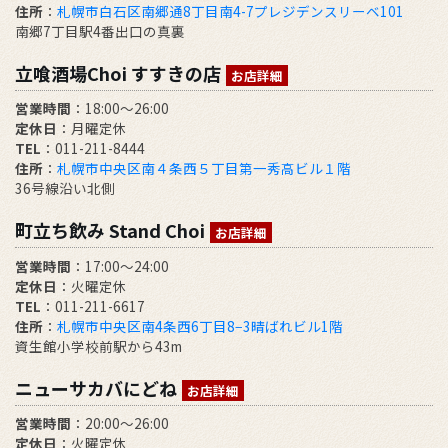
住所
：
札幌市白石区南郷通8丁目南4-7プレジデンスリーベ101
南郷7丁目駅4番出口の真裏
立喰酒場Choi すすきの店
お店詳細
営業時間
：18:00～26:00
定休日
：月曜定休
TEL
：011-211-8444
住所
：
札幌市中央区南４条西５丁目第一秀高ビル１階
36号線沿い北側
町立ち飲み Stand Choi
お店詳細
営業時間
：17:00〜24:00
定休日
：火曜定休
TEL
：011-211-6617
住所
：
札幌市中央区南4条西6丁目8−3晴ばれビル1階
資生館小学校前駅から43m
ニューサカバにどね
お店詳細
営業時間
：20:00～26:00
定休日
：火曜定休