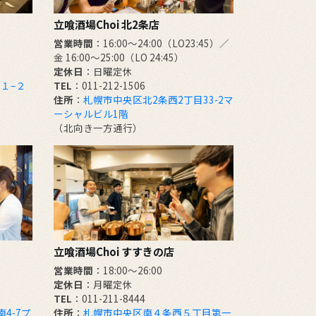
立喰酒場Choi 北2条店
営業時間
：16:00～24:00（LO23:45）／
金 16:00～25:00（LO 24:45）
定休日
：日曜定休
１−２
TEL
：011-212-1506
住所
：
札幌市中央区北2条西2丁目33-2マ
ーシャルビル1階
（北向き一方通行）
立喰酒場Choi すすきの店
営業時間
：18:00～26:00
定休日
：月曜定休
TEL
：011-211-8444
4-7プ
住所
：
札幌市中央区南４条西５丁目第一