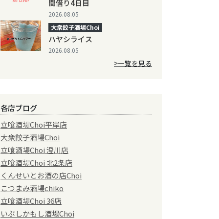
間借り4日目
2026.08.05
大衆餃子酒場Choi
ハヤシライス
2026.08.05
>一覧を見る
各店ブログ
立喰酒場Choi平岸店
大衆餃子酒場Choi
立喰酒場Choi 澄川店
立喰酒場Choi 北2条店
くんせいとお酒の店Choi
こつまみ酒場chiko
立喰酒場Choi 36店
いぶしかもし酒場Choi