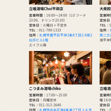
立喰酒場Choi平岸店
大衆餃
営業時間
：16:00～24:00（LO フード
営業時
23:00、ドリンク23:30）
定休日
定休日
：火曜日＋不定休
TEL
：0
TEL
：011-799-1323
住所
：
住所
：
札幌市豊平区平岸2条8丁目2-6第2
第二立
松井ビル1階
南平岸
エイブル隣
こつまみ酒場chiko
立喰酒場
営業時間
：17:00～25:00
営業時
定休日
：月曜定休
曜 16:
TEL
：011-313-2640
定休日
住所
：
札幌市中央区南4条東2丁目３６号
TEL
：0