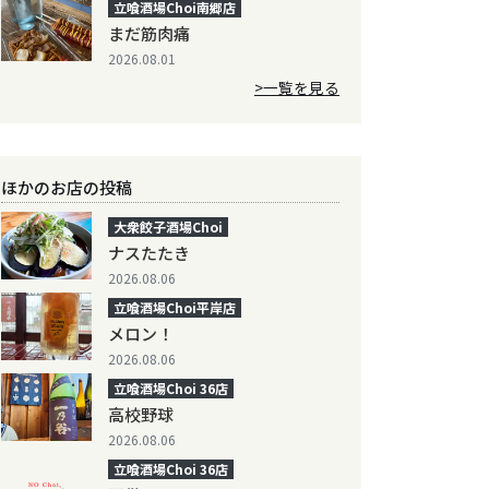
立喰酒場Choi南郷店
まだ筋肉痛
2026.08.01
>一覧を見る
ほかのお店の投稿
大衆餃子酒場Choi
ナスたたき
2026.08.06
立喰酒場Choi平岸店
メロン！
2026.08.06
立喰酒場Choi 36店
高校野球
2026.08.06
立喰酒場Choi 36店