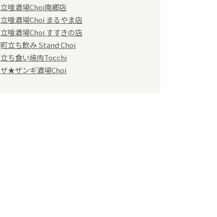
立喰酒場Choi南郷店
立喰酒場Choi まるやま店
立喰酒場Choi すすきの店
町立ち飲み Stand Choi
立ち食い焼肉Tocchi
ザ★ザンギ酒場Choi