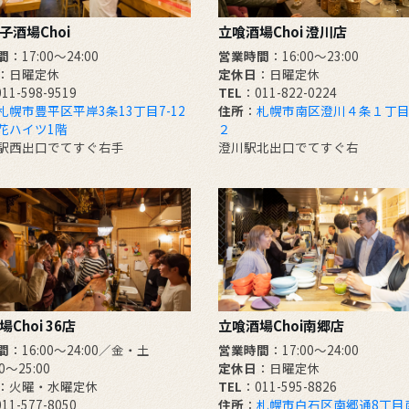
子酒場Choi
立喰酒場Choi 澄川店
間
：17:00～24:00
営業時間
：16:00～23:00
：日曜定休
定休日
：日曜定休
11-598-9519
TEL
：011-822-0224
札幌市豊平区平岸3条13丁目7-12
住所
：
札幌市南区澄川４条１丁目
花ハイツ1階
２
駅西出口でてすぐ右手
澄川駅北出口でてすぐ右
Choi 36店
立喰酒場Choi南郷店
間
：16:00～24:00／金・土
営業時間
：17:00～24:00
00～25:00
定休日
：日曜定休
：火曜・水曜定休
TEL
：011-595-8826
11-577-8050
住所
：
札幌市白石区南郷通8丁目南