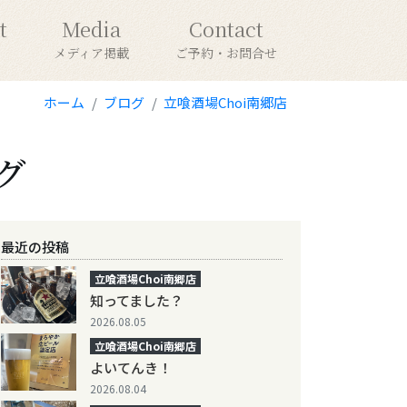
t
Media
Contact
メディア掲載
ご予約・お問合せ
ホーム
ブログ
立喰酒場Choi南郷店
グ
最近の投稿
立喰酒場Choi南郷店
知ってました？
2026.08.05
立喰酒場Choi南郷店
よいてんき！
2026.08.04