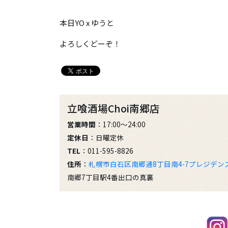
本日YO x ゆうと
よろしくどーぞ！
立喰酒場Choi南郷店
営業時間
：17:00～24:00
定休日
：日曜定休
TEL
：011-595-8826
住所
：
札幌市白石区南郷通8丁目南4-7プレジデンス
南郷7丁目駅4番出口の真裏