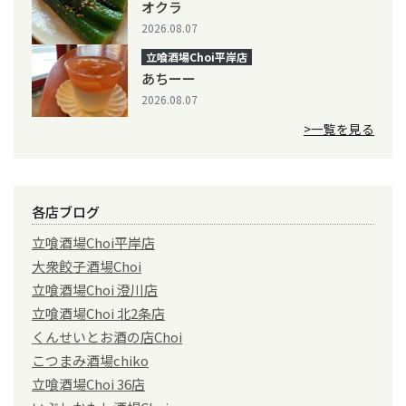
オクラ
2026.08.07
立喰酒場Choi平岸店
あちーー
2026.08.07
>一覧を見る
各店ブログ
立喰酒場Choi平岸店
大衆餃子酒場Choi
立喰酒場Choi 澄川店
立喰酒場Choi 北2条店
くんせいとお酒の店Choi
こつまみ酒場chiko
立喰酒場Choi 36店