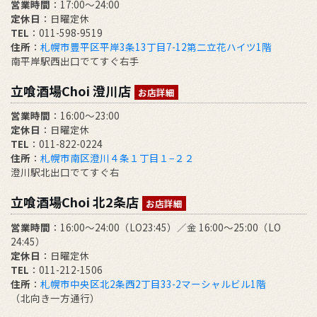
営業時間
：17:00～24:00
定休日
：日曜定休
TEL
：011-598-9519
住所
：
札幌市豊平区平岸3条13丁目7-12第二立花ハイツ1階
南平岸駅西出口でてすぐ右手
立喰酒場Choi 澄川店
お店詳細
営業時間
：16:00～23:00
定休日
：日曜定休
TEL
：011-822-0224
住所
：
札幌市南区澄川４条１丁目１−２２
澄川駅北出口でてすぐ右
立喰酒場Choi 北2条店
お店詳細
営業時間
：16:00～24:00（LO23:45）／金 16:00～25:00（LO
24:45）
定休日
：日曜定休
TEL
：011-212-1506
住所
：
札幌市中央区北2条西2丁目33-2マーシャルビル1階
（北向き一方通行）