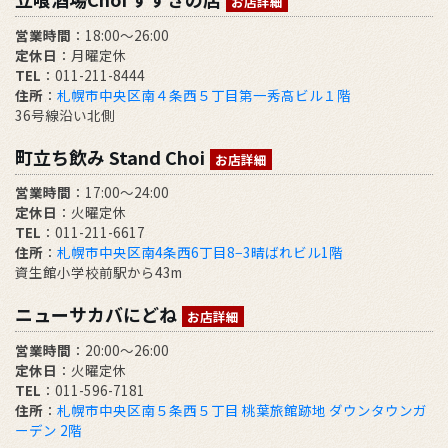
お店詳細
営業時間
：18:00～26:00
定休日
：月曜定休
TEL
：011-211-8444
住所
：
札幌市中央区南４条西５丁目第一秀高ビル１階
36号線沿い北側
町立ち飲み Stand Choi
お店詳細
営業時間
：17:00〜24:00
定休日
：火曜定休
TEL
：011-211-6617
住所
：
札幌市中央区南4条西6丁目8−3晴ばれビル1階
資生館小学校前駅から43m
ニューサカバにどね
お店詳細
営業時間
：20:00～26:00
定休日
：火曜定休
TEL
：011-596-7181
住所
：
札幌市中央区南５条西５丁目 桃葉旅館跡地 ダウンタウンガ
ーデン 2階