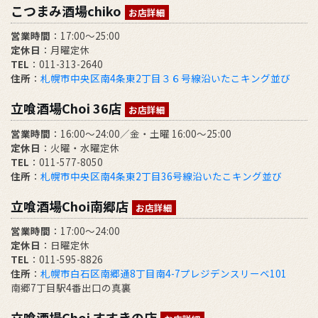
こつまみ酒場chiko
お店詳細
営業時間
：17:00～25:00
定休日
：月曜定休
TEL
：011-313-2640
住所
：
札幌市中央区南4条東2丁目３６号線沿いたこキング並び
立喰酒場Choi 36店
お店詳細
営業時間
：16:00～24:00／金・土曜 16:00～25:00
定休日
：火曜・水曜定休
TEL
：011-577-8050
住所
：
札幌市中央区南4条東2丁目36号線沿いたこキング並び
立喰酒場Choi南郷店
お店詳細
営業時間
：17:00～24:00
定休日
：日曜定休
TEL
：011-595-8826
住所
：
札幌市白石区南郷通8丁目南4-7プレジデンスリーベ101
南郷7丁目駅4番出口の真裏
立喰酒場Choi すすきの店