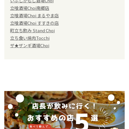
いぶしかもし酒場Choi
立喰酒場Choi南郷店
立喰酒場Choi まるやま店
立喰酒場Choi すすきの店
町立ち飲み Stand Choi
立ち食い焼肉Tocchi
ザ★ザンギ酒場Choi