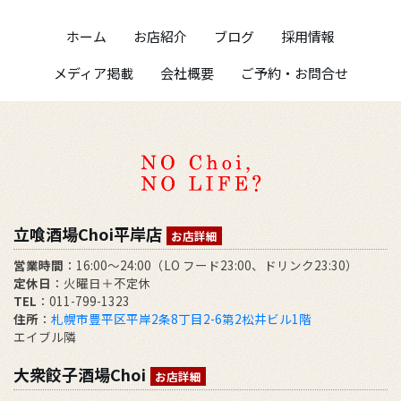
ホーム
お店紹介
ブログ
採用情報
メディア掲載
会社概要
ご予約・お問合せ
立喰酒場Choi平岸店
お店詳細
営業時間
：16:00～24:00（LO フード23:00、ドリンク23:30）
定休日
：火曜日＋不定休
TEL
：011-799-1323
住所
：
札幌市豊平区平岸2条8丁目2-6第2松井ビル1階
エイブル隣
大衆餃子酒場Choi
お店詳細