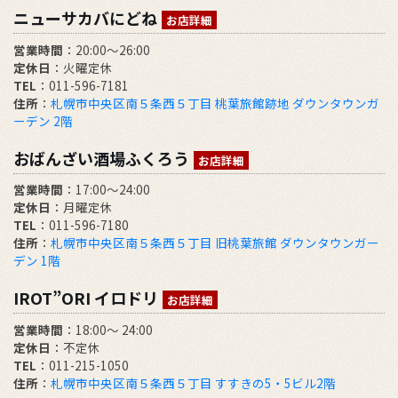
ニューサカバにどね
お店詳細
営業時間
：20:00～26:00
定休日
：火曜定休
TEL
：011-596-7181
住所
：
札幌市中央区南５条西５丁目 桃葉旅館跡地 ダウンタウンガ
ーデン 2階
おばんざい酒場ふくろう
お店詳細
営業時間
：17:00～24:00
定休日
：月曜定休
TEL
：011-596-7180
住所
：
札幌市中央区南５条西５丁目 旧桃葉旅館 ダウンタウンガー
デン 1階
IROT”ORI イロドリ
お店詳細
営業時間
：18:00～ 24:00
定休日
：不定休
TEL
：011-215-1050
住所
：
札幌市中央区南５条西５丁目 すすきの5・5ビル2階