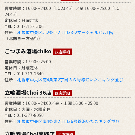
営業時間
：16:00～24:00（LO23:45）／金 16:00～25:00（LO
24:45）
定休日
：日曜定休
TEL
：011-212-1506
住所
：
札幌市中央区北2条西2丁目33-2マーシャルビル1階
（北向き一方通行）
こつまみ酒場chiko
お店詳細
営業時間
：17:00～25:00
定休日
：月曜定休
TEL
：011-313-2640
住所
：
札幌市中央区南4条東2丁目３６号線沿いたこキング並び
立喰酒場Choi 36店
お店詳細
営業時間
：16:00～24:00／金・土曜 16:00～25:00
定休日
：火曜・水曜定休
TEL
：011-577-8050
住所
：
札幌市中央区南4条東2丁目36号線沿いたこキング並び
立喰酒場Choi南郷店
お店詳細