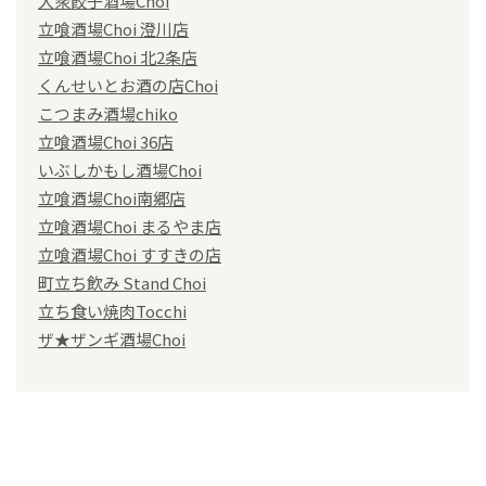
大衆餃子酒場Choi
立喰酒場Choi 澄川店
立喰酒場Choi 北2条店
くんせいとお酒の店Choi
こつまみ酒場chiko
立喰酒場Choi 36店
いぶしかもし酒場Choi
立喰酒場Choi南郷店
立喰酒場Choi まるやま店
立喰酒場Choi すすきの店
町立ち飲み Stand Choi
立ち食い焼肉Tocchi
ザ★ザンギ酒場Choi