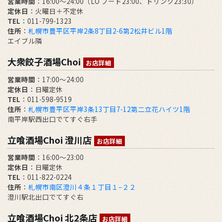
営業時間
：16:00～24:00（LO フード23:00、ドリンク23:30）
定休日
：火曜日＋不定休
TEL
：011-799-1323
住所
：
札幌市豊平区平岸2条8丁目2-6第2松井ビル1階
エイブル隣
大衆餃子酒場Choi
お店詳細
営業時間
：17:00～24:00
定休日
：日曜定休
TEL
：011-598-9519
住所
：
札幌市豊平区平岸3条13丁目7-12第二立花ハイツ1階
南平岸駅西出口でてすぐ右手
立喰酒場Choi 澄川店
お店詳細
営業時間
：16:00～23:00
定休日
：日曜定休
TEL
：011-822-0224
住所
：
札幌市南区澄川４条１丁目１−２２
澄川駅北出口でてすぐ右
立喰酒場Choi 北2条店
お店詳細