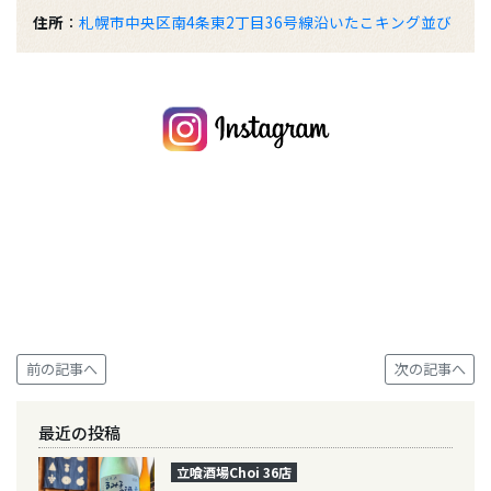
住所
：
札幌市中央区南4条東2丁目36号線沿いたこキング並び
前の記事へ
次の記事へ
最近の投稿
立喰酒場Choi 36店