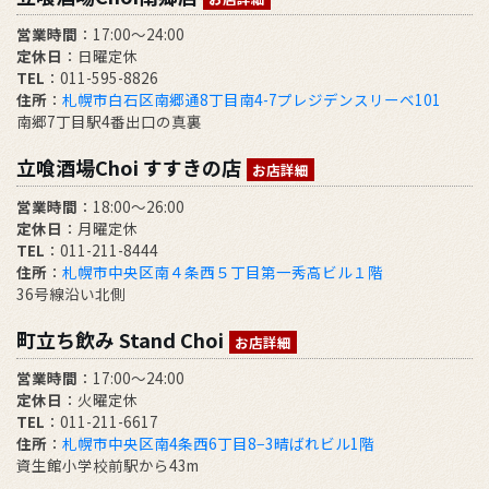
営業時間
：17:00～24:00
定休日
：日曜定休
TEL
：011-595-8826
住所
：
札幌市白石区南郷通8丁目南4-7プレジデンスリーベ101
南郷7丁目駅4番出口の真裏
立喰酒場Choi すすきの店
お店詳細
営業時間
：18:00～26:00
定休日
：月曜定休
TEL
：011-211-8444
住所
：
札幌市中央区南４条西５丁目第一秀高ビル１階
36号線沿い北側
町立ち飲み Stand Choi
お店詳細
営業時間
：17:00〜24:00
定休日
：火曜定休
TEL
：011-211-6617
住所
：
札幌市中央区南4条西6丁目8−3晴ばれビル1階
資生館小学校前駅から43m