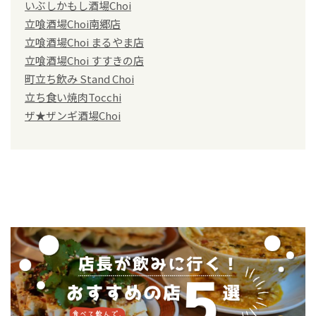
いぶしかもし酒場Choi
立喰酒場Choi南郷店
立喰酒場Choi まるやま店
立喰酒場Choi すすきの店
町立ち飲み Stand Choi
立ち食い焼肉Tocchi
ザ★ザンギ酒場Choi