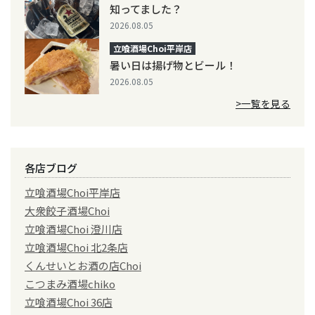
知ってました？
2026.08.05
立喰酒場Choi平岸店
暑い日は揚げ物とビール！
2026.08.05
>一覧を見る
各店ブログ
立喰酒場Choi平岸店
大衆餃子酒場Choi
立喰酒場Choi 澄川店
立喰酒場Choi 北2条店
くんせいとお酒の店Choi
こつまみ酒場chiko
立喰酒場Choi 36店