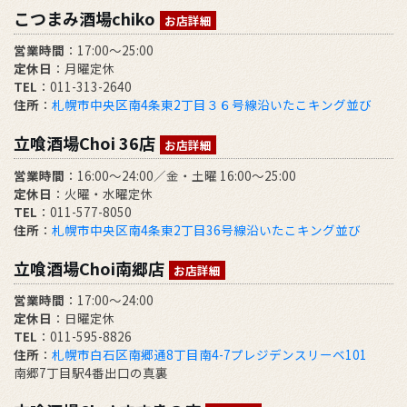
こつまみ酒場chiko
お店詳細
営業時間
：17:00～25:00
定休日
：月曜定休
TEL
：011-313-2640
住所
：
札幌市中央区南4条東2丁目３６号線沿いたこキング並び
立喰酒場Choi 36店
お店詳細
営業時間
：16:00～24:00／金・土曜 16:00～25:00
定休日
：火曜・水曜定休
TEL
：011-577-8050
住所
：
札幌市中央区南4条東2丁目36号線沿いたこキング並び
立喰酒場Choi南郷店
お店詳細
営業時間
：17:00～24:00
定休日
：日曜定休
TEL
：011-595-8826
住所
：
札幌市白石区南郷通8丁目南4-7プレジデンスリーベ101
南郷7丁目駅4番出口の真裏