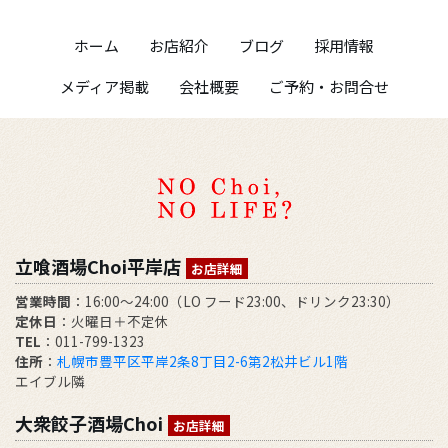
ホーム
お店紹介
ブログ
採用情報
メディア掲載
会社概要
ご予約・お問合せ
立喰酒場Choi平岸店
お店詳細
営業時間
：16:00～24:00（LO フード23:00、ドリンク23:30）
定休日
：火曜日＋不定休
TEL
：011-799-1323
住所
：
札幌市豊平区平岸2条8丁目2-6第2松井ビル1階
エイブル隣
大衆餃子酒場Choi
お店詳細