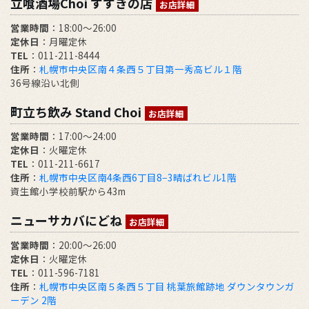
立喰酒場Choi すすきの店
お店詳細
営業時間
：18:00～26:00
定休日
：月曜定休
TEL
：011-211-8444
住所
：
札幌市中央区南４条西５丁目第一秀高ビル１階
36号線沿い北側
町立ち飲み Stand Choi
お店詳細
営業時間
：17:00〜24:00
定休日
：火曜定休
TEL
：011-211-6617
住所
：
札幌市中央区南4条西6丁目8−3晴ばれビル1階
資生館小学校前駅から43m
ニューサカバにどね
お店詳細
営業時間
：20:00～26:00
定休日
：火曜定休
TEL
：011-596-7181
住所
：
札幌市中央区南５条西５丁目 桃葉旅館跡地 ダウンタウンガ
ーデン 2階