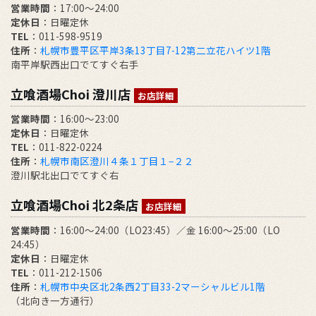
営業時間
：17:00～24:00
定休日
：日曜定休
TEL
：011-598-9519
住所
：
札幌市豊平区平岸3条13丁目7-12第二立花ハイツ1階
南平岸駅西出口でてすぐ右手
立喰酒場Choi 澄川店
お店詳細
営業時間
：16:00～23:00
定休日
：日曜定休
TEL
：011-822-0224
住所
：
札幌市南区澄川４条１丁目１−２２
澄川駅北出口でてすぐ右
立喰酒場Choi 北2条店
お店詳細
営業時間
：16:00～24:00（LO23:45）／金 16:00～25:00（LO
24:45）
定休日
：日曜定休
TEL
：011-212-1506
住所
：
札幌市中央区北2条西2丁目33-2マーシャルビル1階
（北向き一方通行）