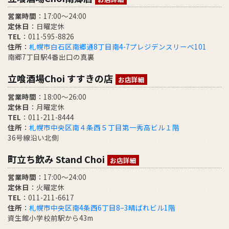
営業時間
：17:00～24:00
定休日
：日曜定休
TEL
：011-595-8826
住所
：
札幌市白石区南郷通8丁目南4-7プレジデンスリーベ101
南郷7丁目駅4番出口の真裏
立喰酒場Choi すすきの店
お店詳細
営業時間
：18:00～26:00
定休日
：月曜定休
TEL
：011-211-8444
住所
：
札幌市中央区南４条西５丁目第一秀高ビル１階
36号線沿い北側
町立ち飲み Stand Choi
お店詳細
営業時間
：17:00〜24:00
定休日
：火曜定休
TEL
：011-211-6617
住所
：
札幌市中央区南4条西6丁目8−3晴ばれビル1階
資生館小学校前駅から43m