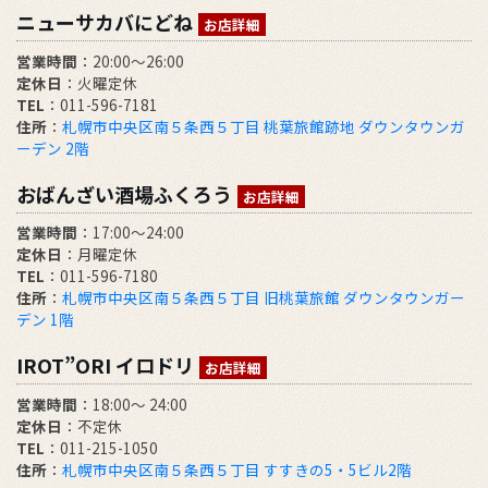
ニューサカバにどね
お店詳細
営業時間
：20:00～26:00
定休日
：火曜定休
TEL
：011-596-7181
住所
：
札幌市中央区南５条西５丁目 桃葉旅館跡地 ダウンタウンガ
ーデン 2階
おばんざい酒場ふくろう
お店詳細
営業時間
：17:00～24:00
定休日
：月曜定休
TEL
：011-596-7180
住所
：
札幌市中央区南５条西５丁目 旧桃葉旅館 ダウンタウンガー
デン 1階
IROT”ORI イロドリ
お店詳細
営業時間
：18:00～ 24:00
定休日
：不定休
TEL
：011-215-1050
住所
：
札幌市中央区南５条西５丁目 すすきの5・5ビル2階