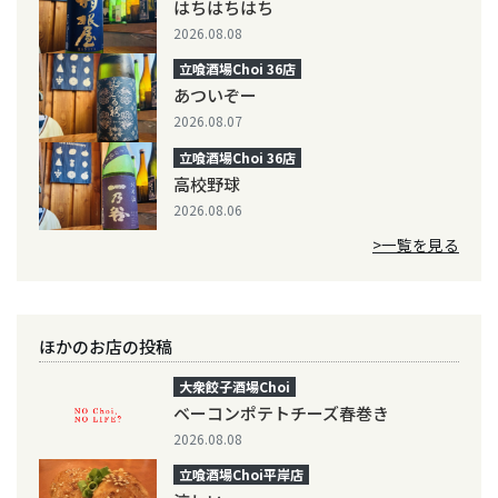
はちはちはち
2026.08.08
立喰酒場Choi 36店
あついぞー
2026.08.07
立喰酒場Choi 36店
高校野球
2026.08.06
>一覧を見る
ほかのお店の投稿
大衆餃子酒場Choi
ベーコンポテトチーズ春巻き
2026.08.08
立喰酒場Choi平岸店