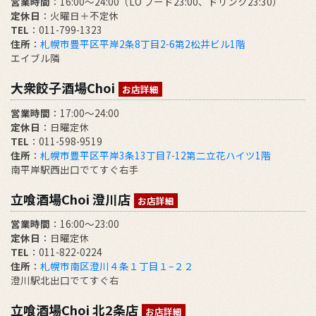
営業時間
：16:00～24:00（LO フード23:00、ドリンク23:30）
定休日
：火曜日＋不定休
TEL
：011-799-1323
住所
：
札幌市豊平区平岸2条8丁目2-6第2松井ビル1階
エイブル隣
大衆餃子酒場Choi
お店詳細
営業時間
：17:00～24:00
定休日
：日曜定休
TEL
：011-598-9519
住所
：
札幌市豊平区平岸3条13丁目7-12第二立花ハイツ1階
南平岸駅西出口でてすぐ右手
立喰酒場Choi 澄川店
お店詳細
営業時間
：16:00～23:00
定休日
：日曜定休
TEL
：011-822-0224
住所
：
札幌市南区澄川４条１丁目１−２２
澄川駅北出口でてすぐ右
立喰酒場Choi 北2条店
お店詳細