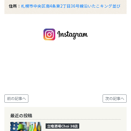
住所
：
札幌市中央区南4条東2丁目36号線沿いたこキング並び
前の記事へ
次の記事へ
最近の投稿
立喰酒場Choi 36店