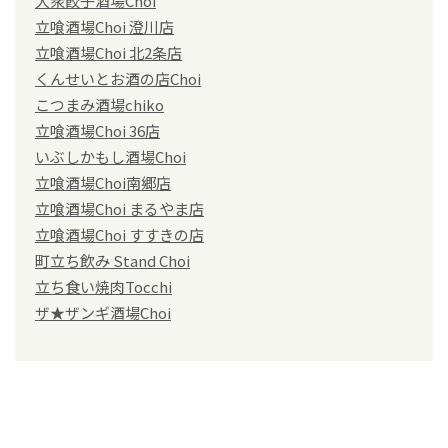
大衆餃子酒場Choi
立喰酒場Choi 澄川店
立喰酒場Choi 北2条店
くんせいとお酒の店Choi
こつまみ酒場chiko
立喰酒場Choi 36店
いぶしかもし酒場Choi
立喰酒場Choi南郷店
立喰酒場Choi まるやま店
立喰酒場Choi すすきの店
町立ち飲み Stand Choi
立ち食い焼肉Tocchi
ザ★ザンギ酒場Choi