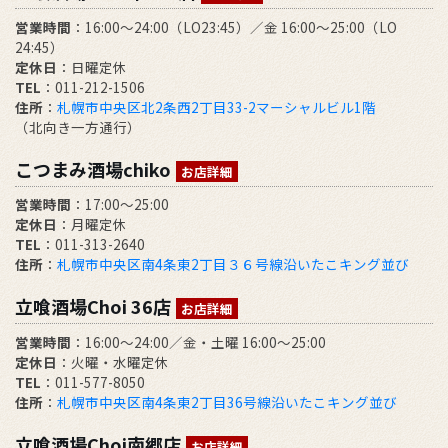
営業時間
：16:00～24:00（LO23:45）／金 16:00～25:00（LO
24:45）
定休日
：日曜定休
TEL
：011-212-1506
住所
：
札幌市中央区北2条西2丁目33-2マーシャルビル1階
（北向き一方通行）
こつまみ酒場chiko
お店詳細
営業時間
：17:00～25:00
定休日
：月曜定休
TEL
：011-313-2640
住所
：
札幌市中央区南4条東2丁目３６号線沿いたこキング並び
立喰酒場Choi 36店
お店詳細
営業時間
：16:00～24:00／金・土曜 16:00～25:00
定休日
：火曜・水曜定休
TEL
：011-577-8050
住所
：
札幌市中央区南4条東2丁目36号線沿いたこキング並び
立喰酒場Choi南郷店
お店詳細