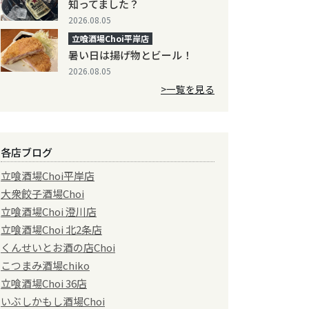
知ってました？
2026.08.05
立喰酒場Choi平岸店
暑い日は揚げ物とビール！
2026.08.05
>一覧を見る
各店ブログ
立喰酒場Choi平岸店
大衆餃子酒場Choi
立喰酒場Choi 澄川店
立喰酒場Choi 北2条店
くんせいとお酒の店Choi
こつまみ酒場chiko
立喰酒場Choi 36店
いぶしかもし酒場Choi