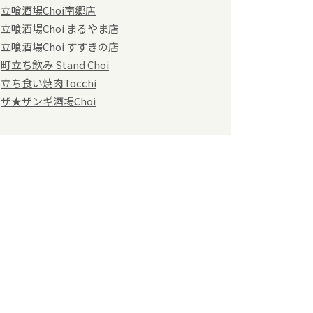
立喰酒場Choi南郷店
立喰酒場Choi まるやま店
立喰酒場Choi すすきの店
町立ち飲み Stand Choi
立ち食い焼肉Tocchi
ザ★ザンギ酒場Choi