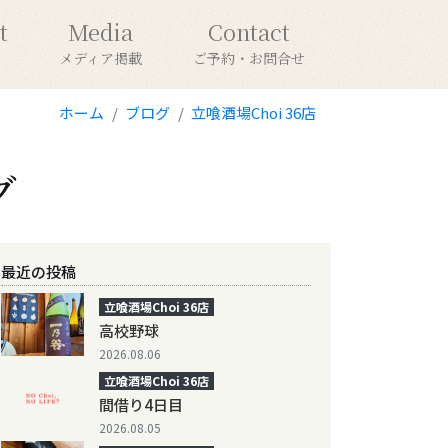
t
Media
Contact
メディア掲載
ご予約・お問合せ
ホーム
ブログ
立喰酒場Choi 36店
グ
最近の投稿
立喰酒場Choi 36店
高校野球
2026.08.06
立喰酒場Choi 36店
間借り4日目
2026.08.05