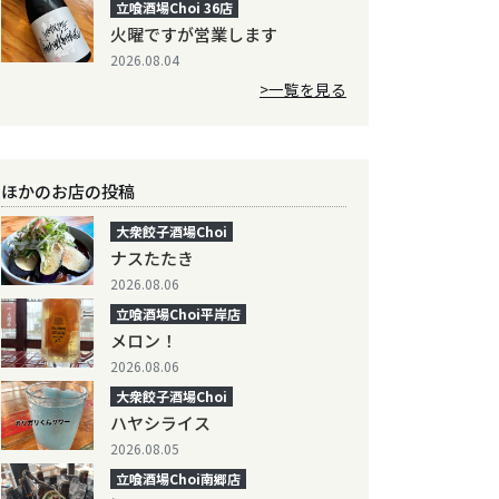
立喰酒場Choi 36店
火曜ですが営業します
2026.08.04
>一覧を見る
ほかのお店の投稿
大衆餃子酒場Choi
ナスたたき
2026.08.06
立喰酒場Choi平岸店
メロン！
2026.08.06
大衆餃子酒場Choi
ハヤシライス
2026.08.05
立喰酒場Choi南郷店