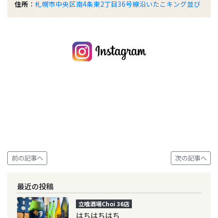
住所
：
札幌市中央区南4条東2丁目36号線沿いたこキング並び
前の記事へ
次の記事へ
最近の投稿
立喰酒場Choi 36店
はちはちはち