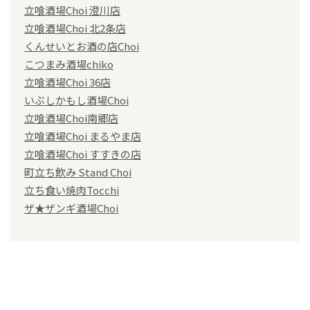
立喰酒場Choi 澄川店
立喰酒場Choi 北2条店
くんせいとお酒の店Choi
こつまみ酒場chiko
立喰酒場Choi 36店
いぶしかもし酒場Choi
立喰酒場Choi南郷店
立喰酒場Choi まるやま店
立喰酒場Choi すすきの店
町立ち飲み Stand Choi
立ち食い焼肉Tocchi
ザ★ザンギ酒場Choi