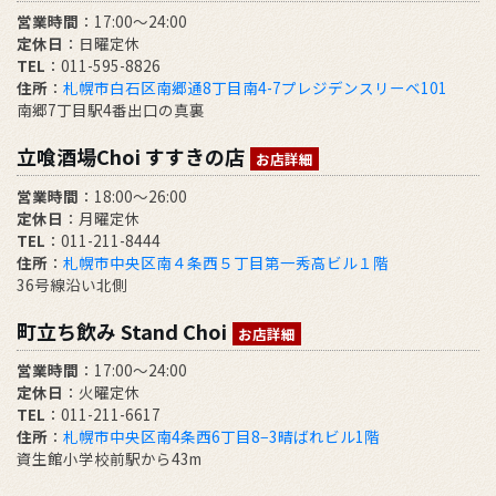
営業時間
：17:00～24:00
定休日
：日曜定休
TEL
：011-595-8826
住所
：
札幌市白石区南郷通8丁目南4-7プレジデンスリーベ101
南郷7丁目駅4番出口の真裏
立喰酒場Choi すすきの店
お店詳細
営業時間
：18:00～26:00
定休日
：月曜定休
TEL
：011-211-8444
住所
：
札幌市中央区南４条西５丁目第一秀高ビル１階
36号線沿い北側
町立ち飲み Stand Choi
お店詳細
営業時間
：17:00〜24:00
定休日
：火曜定休
TEL
：011-211-6617
住所
：
札幌市中央区南4条西6丁目8−3晴ばれビル1階
資生館小学校前駅から43m