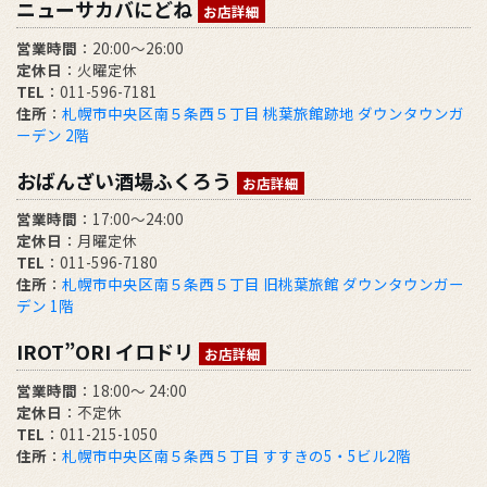
ニューサカバにどね
お店詳細
営業時間
：20:00～26:00
定休日
：火曜定休
TEL
：011-596-7181
住所
：
札幌市中央区南５条西５丁目 桃葉旅館跡地 ダウンタウンガ
ーデン 2階
おばんざい酒場ふくろう
お店詳細
営業時間
：17:00～24:00
定休日
：月曜定休
TEL
：011-596-7180
住所
：
札幌市中央区南５条西５丁目 旧桃葉旅館 ダウンタウンガー
デン 1階
IROT”ORI イロドリ
お店詳細
営業時間
：18:00～ 24:00
定休日
：不定休
TEL
：011-215-1050
住所
：
札幌市中央区南５条西５丁目 すすきの5・5ビル2階