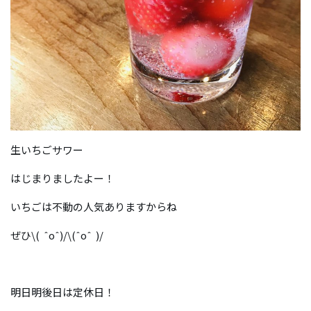
生いちごサワー
はじまりましたよー！
いちごは不動の人気ありますからね
ぜひ\( ˆoˆ)/\(ˆoˆ )/
明日明後日は定休日！