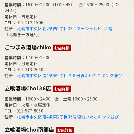
営業時間
：16:00～24:00（LO23:45）／金 16:00～25:00（LO
24:45）
定休日
：日曜定休
TEL
：011-212-1506
住所
：
札幌市中央区北2条西2丁目33-2マーシャルビル1階
（北向き一方通行）
こつまみ酒場chiko
お店詳細
営業時間
：17:00～25:00
定休日
：月曜定休
TEL
：011-313-2640
住所
：
札幌市中央区南4条東2丁目３６号線沿いたこキング並び
立喰酒場Choi 36店
お店詳細
営業時間
：16:00～24:00／金・土曜 16:00～25:00
定休日
：火曜・水曜定休
TEL
：011-577-8050
住所
：
札幌市中央区南4条東2丁目36号線沿いたこキング並び
立喰酒場Choi南郷店
お店詳細