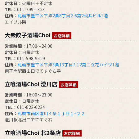
定休日
：火曜日＋不定休
TEL
：011-799-1323
住所
：
札幌市豊平区平岸2条8丁目2-6第2松井ビル1階
エイブル隣
大衆餃子酒場Choi
お店詳細
営業時間
：17:00～24:00
定休日
：日曜定休
TEL
：011-598-9519
住所
：
札幌市豊平区平岸3条13丁目7-12第二立花ハイツ1階
南平岸駅西出口でてすぐ右手
立喰酒場Choi 澄川店
お店詳細
営業時間
：16:00～23:00
定休日
：日曜定休
TEL
：011-822-0224
住所
：
札幌市南区澄川４条１丁目１−２２
澄川駅北出口でてすぐ右
立喰酒場Choi 北2条店
お店詳細