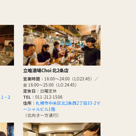
立喰酒場Choi 北2条店
営業時間
：16:00～24:00（LO23:45）／
金 16:00～25:00（LO 24:45）
定休日
：日曜定休
１−２
TEL
：011-212-1506
住所
：
札幌市中央区北2条西2丁目33-2マ
ーシャルビル1階
（北向き一方通行）