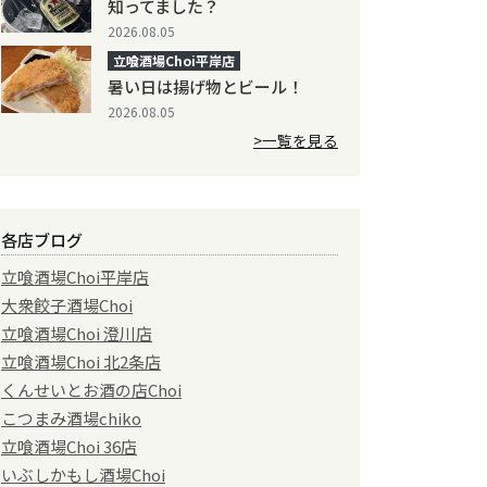
知ってました？
2026.08.05
立喰酒場Choi平岸店
暑い日は揚げ物とビール！
2026.08.05
>一覧を見る
各店ブログ
立喰酒場Choi平岸店
大衆餃子酒場Choi
立喰酒場Choi 澄川店
立喰酒場Choi 北2条店
くんせいとお酒の店Choi
こつまみ酒場chiko
立喰酒場Choi 36店
いぶしかもし酒場Choi