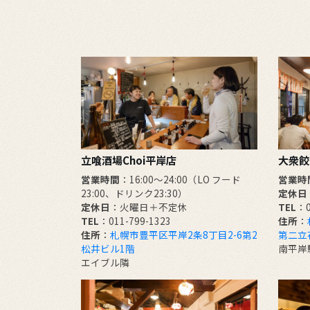
立喰酒場Choi平岸店
大衆餃
営業時間
：16:00～24:00（LO フード
営業時
23:00、ドリンク23:30）
定休日
定休日
：火曜日＋不定休
TEL
：0
TEL
：011-799-1323
住所
：
住所
：
札幌市豊平区平岸2条8丁目2-6第2
第二立
松井ビル1階
南平岸
エイブル隣