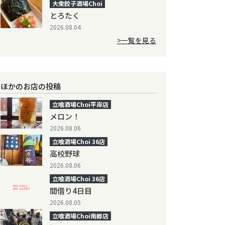
大衆餃子酒場Choi
とろたく
2026.08.04
>一覧を見る
ほかのお店の投稿
立喰酒場Choi平岸店
メロン！
2026.08.06
立喰酒場Choi 36店
高校野球
2026.08.06
立喰酒場Choi 36店
間借り4日目
2026.08.05
立喰酒場Choi南郷店