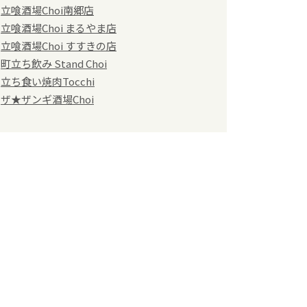
立喰酒場Choi南郷店
立喰酒場Choi まるやま店
立喰酒場Choi すすきの店
町立ち飲み Stand Choi
立ち食い焼肉Tocchi
ザ★ザンギ酒場Choi