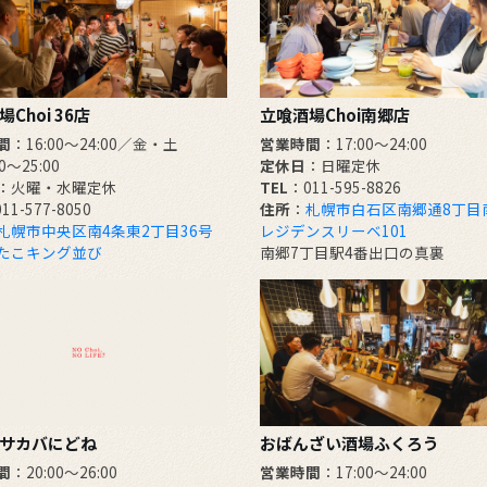
Choi 36店
立喰酒場Choi南郷店
間
：16:00～24:00／金・土
営業時間
：17:00～24:00
00～25:00
定休日
：日曜定休
：火曜・水曜定休
TEL
：011-595-8826
11-577-8050
住所
：
札幌市白石区南郷通8丁目南
札幌市中央区南4条東2丁目36号
レジデンスリーベ101
たこキング並び
南郷7丁目駅4番出口の真裏
サカバにどね
おばんざい酒場ふくろう
間
：20:00～26:00
営業時間
：17:00～24:00