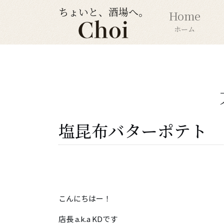
ちょいと、酒場へ。
Home
ホーム
塩昆布バターポテト
こんにちはー！
店長 a.k.a KDです