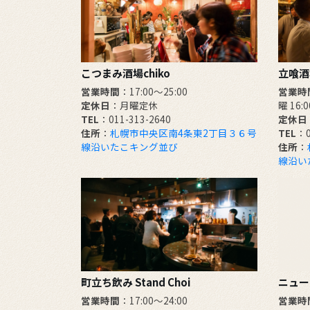
こつまみ酒場chiko
立喰酒場
営業時間
：17:00～25:00
営業時
定休日
：月曜定休
曜 16:
TEL
：011-313-2640
定休日
住所
：
札幌市中央区南4条東2丁目３６号
TEL
：0
線沿いたこキング並び
住所
：
線沿い
町立ち飲み Stand Choi
ニュー
営業時間
：17:00〜24:00
営業時