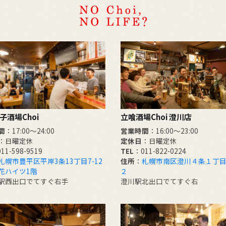
子酒場Choi
立喰酒場Choi 澄川店
間
：17:00～24:00
営業時間
：16:00～23:00
：日曜定休
定休日
：日曜定休
11-598-9519
TEL
：011-822-0224
札幌市豊平区平岸3条13丁目7-12
住所
：
札幌市南区澄川４条１丁目
花ハイツ1階
２
駅西出口でてすぐ右手
澄川駅北出口でてすぐ右