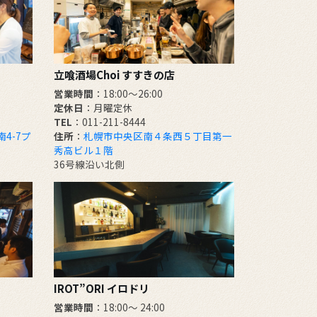
立喰酒場Choi すすきの店
営業時間
：18:00～26:00
定休日
：月曜定休
TEL
：011-211-8444
4-7プ
住所
：
札幌市中央区南４条西５丁目第一
秀高ビル１階
36号線沿い北側
IROT”ORI イロドリ
営業時間
：18:00～ 24:00