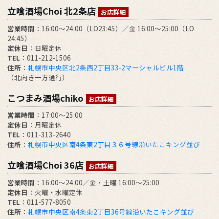
立喰酒場Choi 北2条店
お店詳細
営業時間
：16:00～24:00（LO23:45）／金 16:00～25:00（LO
24:45）
定休日
：日曜定休
TEL
：011-212-1506
住所
：
札幌市中央区北2条西2丁目33-2マーシャルビル1階
（北向き一方通行）
こつまみ酒場chiko
お店詳細
営業時間
：17:00～25:00
定休日
：月曜定休
TEL
：011-313-2640
住所
：
札幌市中央区南4条東2丁目３６号線沿いたこキング並び
立喰酒場Choi 36店
お店詳細
営業時間
：16:00～24:00／金・土曜 16:00～25:00
定休日
：火曜・水曜定休
TEL
：011-577-8050
住所
：
札幌市中央区南4条東2丁目36号線沿いたこキング並び