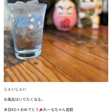
じぇいじぇい
お風呂はいりたくなる。
本日KD×おめでとう
れーなちゃん営餃