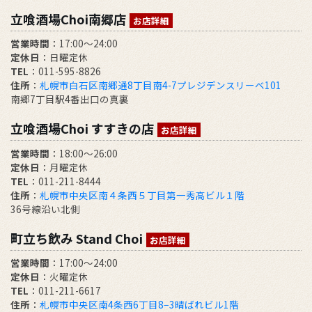
立喰酒場Choi南郷店
お店詳細
営業時間
：17:00～24:00
定休日
：日曜定休
TEL
：011-595-8826
住所
：
札幌市白石区南郷通8丁目南4-7プレジデンスリーベ101
南郷7丁目駅4番出口の真裏
立喰酒場Choi すすきの店
お店詳細
営業時間
：18:00～26:00
定休日
：月曜定休
TEL
：011-211-8444
住所
：
札幌市中央区南４条西５丁目第一秀高ビル１階
36号線沿い北側
町立ち飲み Stand Choi
お店詳細
営業時間
：17:00〜24:00
定休日
：火曜定休
TEL
：011-211-6617
住所
：
札幌市中央区南4条西6丁目8−3晴ばれビル1階