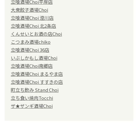
立喰酒場Choi平岸店
大衆餃子酒場Choi
立喰酒場Choi 澄川店
立喰酒場Choi 北2条店
くんせいとお酒の店Choi
こつまみ酒場chiko
立喰酒場Choi 36店
いぶしかもし酒場Choi
立喰酒場Choi南郷店
立喰酒場Choi まるやま店
立喰酒場Choi すすきの店
町立ち飲み Stand Choi
立ち食い焼肉Tocchi
ザ★ザンギ酒場Choi