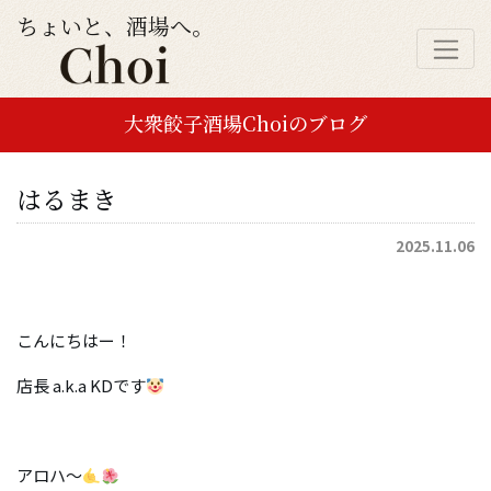
ちょいと、酒場へ。
大衆餃子酒場Choiのブログ
はるまき
2025.11.06
こんにちはー！
店長 a.k.a KDです
アロハ〜