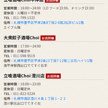
お店詳細
営業時間
：16:00～24:00（LO フード23:00、ドリンク23:30）
定休日
：火曜日＋不定休
TEL
：011-799-1323
住所
：
札幌市豊平区平岸2条8丁目2-6第2松井ビル1階
エイブル隣
大衆餃子酒場Choi
お店詳細
営業時間
：17:00～24:00
定休日
：日曜定休
TEL
：011-598-9519
住所
：
札幌市豊平区平岸3条13丁目7-12第二立花ハイツ1階
南平岸駅西出口でてすぐ右手
立喰酒場Choi 澄川店
お店詳細
営業時間
：16:00～23:00
定休日
：日曜定休
TEL
：011-822-0224
住所
：
札幌市南区澄川４条１丁目１−２２
澄川駅北出口でてすぐ右