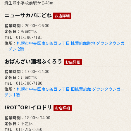
資生館小学校前駅から43m
ニューサカバにどね
お店詳細
営業時間
：20:00～26:00
定休日
：火曜定休
TEL
：011-596-7181
住所
：
札幌市中央区南５条西５丁目 桃葉旅館跡地 ダウンタウンガ
ーデン 2階
おばんざい酒場ふくろう
お店詳細
営業時間
：17:00～24:00
定休日
：月曜定休
TEL
：011-596-7180
住所
：
札幌市中央区南５条西５丁目 旧桃葉旅館 ダウンタウンガー
デン 1階
IROT”ORI イロドリ
お店詳細
営業時間
：18:00～ 24:00
定休日
：不定休
TEL
：011-215-1050