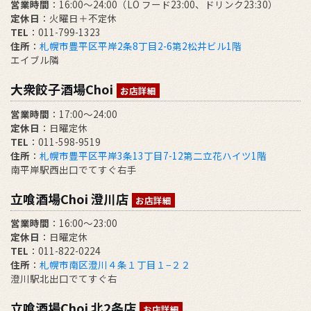
営業時間
：16:00～24:00（LO フード23:00、ドリンク23:30）
定休日
：火曜日＋不定休
TEL
：011-799-1323
住所
：
札幌市豊平区平岸2条8丁目2-6第2松井ビル1階
エイブル隣
大衆餃子酒場Choi
お店詳細
営業時間
：17:00～24:00
定休日
：日曜定休
TEL
：011-598-9519
住所
：
札幌市豊平区平岸3条13丁目7-12第二立花ハイツ1階
南平岸駅西出口でてすぐ右手
立喰酒場Choi 澄川店
お店詳細
営業時間
：16:00～23:00
定休日
：日曜定休
TEL
：011-822-0224
住所
：
札幌市南区澄川４条１丁目１−２２
澄川駅北出口でてすぐ右
立喰酒場Choi 北2条店
お店詳細