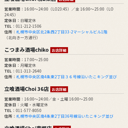
営業時間
：16:00～24:00（LO23:45）／金 16:00～25:00（LO
24:45）
定休日
：日曜定休
TEL
：011-212-1506
住所
：
札幌市中央区北2条西2丁目33-2マーシャルビル1階
（北向き一方通行）
こつまみ酒場chiko
お店詳細
営業時間
：17:00～25:00
定休日
：月曜定休
TEL
：011-313-2640
住所
：
札幌市中央区南4条東2丁目３６号線沿いたこキング並び
立喰酒場Choi 36店
お店詳細
営業時間
：16:00～24:00／金・土曜 16:00～25:00
定休日
：火曜・水曜定休
TEL
：011-577-8050
住所
：
札幌市中央区南4条東2丁目36号線沿いたこキング並び
立喰酒場Choi南郷店