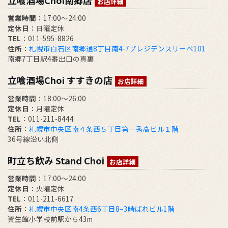
お店詳細
営業時間
：17:00～24:00
定休日
：日曜定休
TEL
：011-595-8826
住所
：
札幌市白石区南郷通8丁目南4-7プレジデンスリーベ101
南郷7丁目駅4番出口の真裏
立喰酒場Choi すすきの店
お店詳細
営業時間
：18:00～26:00
定休日
：月曜定休
TEL
：011-211-8444
住所
：
札幌市中央区南４条西５丁目第一秀高ビル１階
36号線沿い北側
町立ち飲み Stand Choi
お店詳細
営業時間
：17:00〜24:00
定休日
：火曜定休
TEL
：011-211-6617
住所
：
札幌市中央区南4条西6丁目8−3晴ばれビル1階
資生館小学校前駅から43m