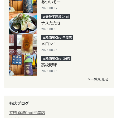
あついぞー
2026.08.07
大衆餃子酒場Choi
ナスたたき
2026.08.06
立喰酒場Choi平岸店
メロン！
2026.08.06
立喰酒場Choi 36店
高校野球
2026.08.06
>一覧を見る
各店ブログ
立喰酒場Choi平岸店