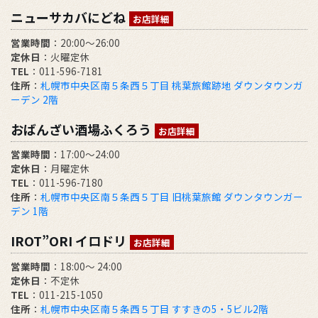
ニューサカバにどね
お店詳細
営業時間
：20:00～26:00
定休日
：火曜定休
TEL
：011-596-7181
住所
：
札幌市中央区南５条西５丁目 桃葉旅館跡地 ダウンタウンガ
ーデン 2階
おばんざい酒場ふくろう
お店詳細
営業時間
：17:00～24:00
定休日
：月曜定休
TEL
：011-596-7180
住所
：
札幌市中央区南５条西５丁目 旧桃葉旅館 ダウンタウンガー
デン 1階
IROT”ORI イロドリ
お店詳細
営業時間
：18:00～ 24:00
定休日
：不定休
TEL
：011-215-1050
住所
：
札幌市中央区南５条西５丁目 すすきの5・5ビル2階