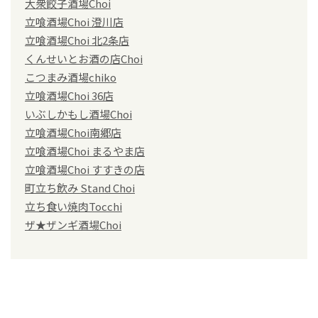
大衆餃子酒場Choi
立喰酒場Choi 澄川店
立喰酒場Choi 北2条店
くんせいとお酒の店Choi
こつまみ酒場chiko
立喰酒場Choi 36店
いぶしかもし酒場Choi
立喰酒場Choi南郷店
立喰酒場Choi まるやま店
立喰酒場Choi すすきの店
町立ち飲み Stand Choi
立ち食い焼肉Tocchi
ザ★ザンギ酒場Choi